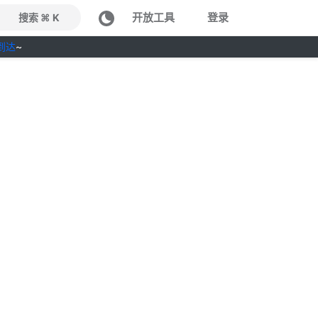
开放工具
登录
搜索 ⌘ K
到达
~