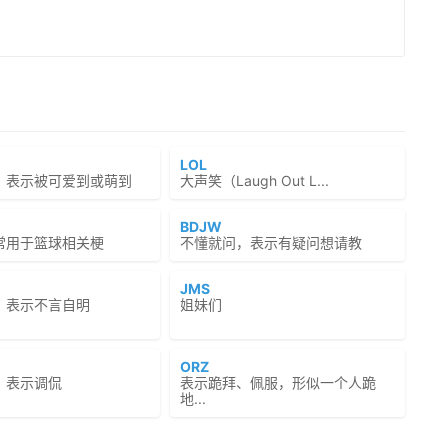
LOL
，表示被可爱到或萌到
大声笑（Laugh Out L...
BDJW
常用于篮球相关梗
不懂就问，表示有疑问想请教
JMS
，表示不言自明
姐妹们
ORZ
，表示调侃
表示跪拜、佩服，形似一个人跪
地...