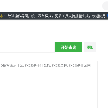
版本
： 改进操作界面，统一表单样式，更多工具支持批量生成，欢迎使用
开始查询
添加
cb
rxcb
rxcb
rxcb
缩写表示什么,
是干什么的,
全称,
是什么网