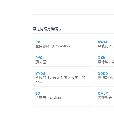
常见网络用语缩写
PV
AWSL
宣传视频（Promotion ...
啊我死了
PYQ
CXK
朋友圈
蔡徐坤，
YYDS
DDDD
永远的神，表示对某人或某事的
懂的都懂
极...
ED
XMJY
片尾曲（Ending）
笑摸狗头