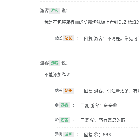
游客
说：
游客
我是在包裝箱裡面的防震泡沫板上看到CLZ 標識的。 
回复 游客：不清楚。常见可
站长
站长
：
游客
说：
游客
不能添加释义
回复 游客：词汇量太多，有
站长
站长
：
回复 游客：😅😂🤭
🤭
游客
：
回复 🤭：蛮有意思的耶
🤭
游客
：
回复 🤭：666
游客
游客
：