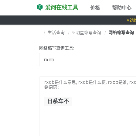
爱问在线工具
价格
帮助中心
V2
生活查询
✨明星缩写查询
网络缩写查询
网络缩写查询工具:
rxcb
rxcb
rxcb
rx
是什么意思,
是什么梗,
是谁,
络词语：
日系车不