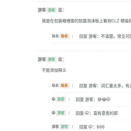
游客
说：
游客
我是在包裝箱裡面的防震泡沫板上看到CLZ 標識的。 
回复 游客：不清楚。常见可
站长
站长
：
游客
说：
游客
不能添加释义
回复 游客：词汇量太多，有
站长
站长
：
回复 游客：😅😂🤭
🤭
游客
：
回复 🤭：蛮有意思的耶
🤭
游客
：
回复 🤭：666
游客
游客
：