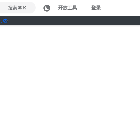
开放工具
登录
搜索 ⌘ K
到达
~