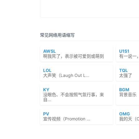
常见网络用语缩写
AWSL
U1S1
啊我死了，表示被可爱到或萌到
有一说一
LOL
TQL
大声笑（Laugh Out L...
太强了
KY
BGM
没眼色、不会按照气氛行事，来
背景音乐
自...
PV
OMG
宣传视频（Promotion ...
我的天（Oh