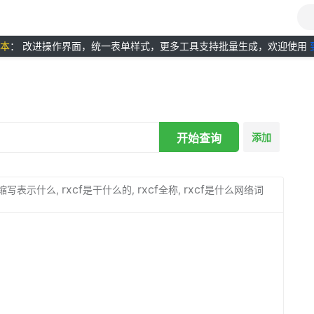
版本
： 改进操作界面，统一表单样式，更多工具支持批量生成，欢迎使用
开始查询
添加
rxcf
rxcf
rxcf
缩写表示什么,
是干什么的,
全称,
是什么网络词