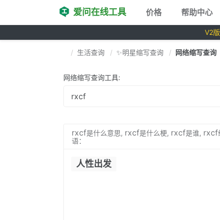
爱问在线工具
价格
帮助中心
V2
生活查询
✨明星缩写查询
网络缩写查询
网络缩写查询工具:
rxcf
rxcf
rxcf
rxcf
是什么意思,
是什么梗,
是谁,
语：
人性出发