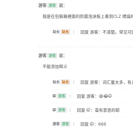
游客
说：
游客
我是在包裝箱裡面的防震泡沫板上看到CLZ 標識的。 
回复 游客：不清楚。常见可
站长
站长
：
游客
说：
游客
不能添加释义
回复 游客：词汇量太多，有
站长
站长
：
回复 游客：😅😂🤭
🤭
游客
：
回复 🤭：蛮有意思的耶
🤭
游客
：
回复 🤭：666
游客
游客
：