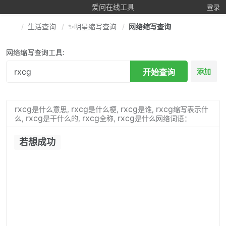
爱问在线工具
登录
生活查询
✨明星缩写查询
网络缩写查询
网络缩写查询工具:
开始查询
添加
rxcg
rxcg
rxcg
rxcg
是什么意思,
是什么梗,
是谁,
缩写表示什
rxcg
rxcg
rxcg
么,
是干什么的,
全称,
是什么网络词语：
若想成功