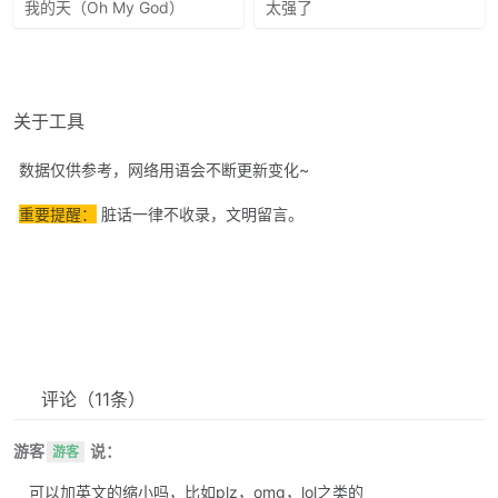
我的天（Oh My God）
太强了
关于工具
数据仅供参考，网络用语会不断更新变化~
重要提醒：
脏话一律不收录，文明留言。
评论
（11条）
游客
说：
游客
可以加英文的缩小吗，比如plz，omg，lol之类的