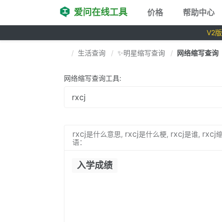
爱问在线工具
价格
帮助中心
V2
生活查询
✨明星缩写查询
网络缩写查询
网络缩写查询工具:
rxcj
rxcj
rxcj
rxcj
是什么意思,
是什么梗,
是谁,
语：
入学成绩