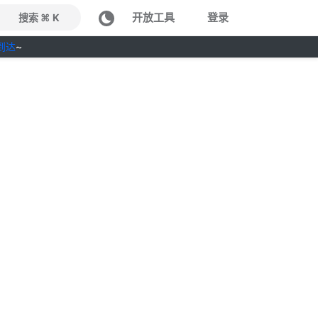
开放工具
登录
搜索 ⌘ K
到达
~