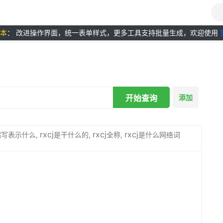
版本
： 改进操作界面，统一表单样式，更多工具支持批量生成，欢迎使用
开始查询
添加
rxcj
rxcj
rxcj
缩写表示什么,
是干什么的,
全称,
是什么网络词