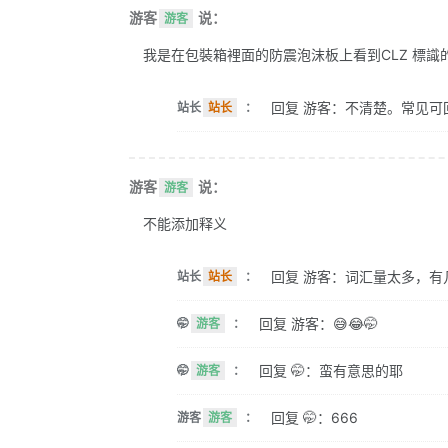
游客
说：
游客
我是在包裝箱裡面的防震泡沫板上看到CLZ 標識的。 
回复 游客：不清楚。常见可
站长
站长
：
游客
说：
游客
不能添加释义
回复 游客：词汇量太多，有
站长
站长
：
回复 游客：😅😂🤭
🤭
游客
：
回复 🤭：蛮有意思的耶
🤭
游客
：
回复 🤭：666
游客
游客
：