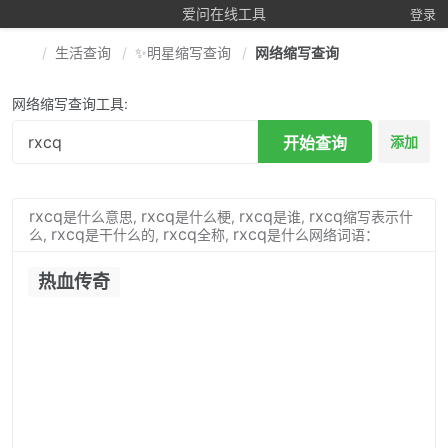
爱问在线工具
登录
生活查询
✨明星缩写查询
网络缩写查询
网络缩写查询工具:
开始查询
添加
rxcq
rxcq
rxcq
rxcq
是什么意思,
是什么梗,
是谁,
缩写表示什
rxcq
rxcq
rxcq
么,
是干什么的,
全称,
是什么网络词语：
热血传奇