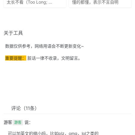
太长不看（Too Long; ...
懂的都懂，表示不言自明
关于工具
数据仅供参考，网络用语会不断更新变化~
重要提醒：
脏话一律不收录，文明留言。
评论
（11条）
游客
说：
游客
可以加英文的缩小吗，比如plz，omg，lol之类的