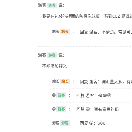
游客
说：
游客
我是在包裝箱裡面的防震泡沫板上看到CLZ 標識的。 
回复 游客：不清楚。常见可
站长
站长
：
游客
说：
游客
不能添加释义
回复 游客：词汇量太多，有
站长
站长
：
回复 游客：😅😂🤭
🤭
游客
：
回复 🤭：蛮有意思的耶
🤭
游客
：
回复 🤭：666
游客
游客
：