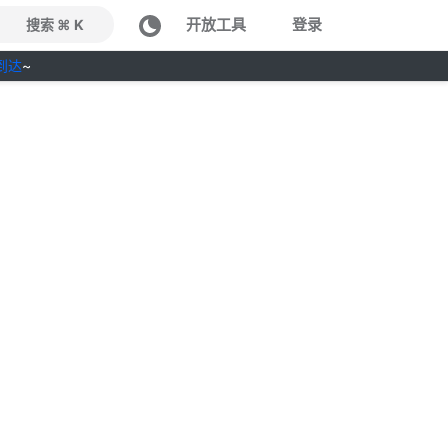
开放工具
登录
搜索 ⌘ K
到达
~