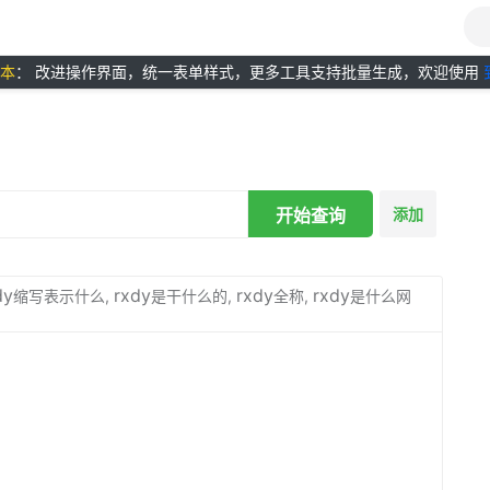
版本
： 改进操作界面，统一表单样式，更多工具支持批量生成，欢迎使用
开始查询
添加
dy
rxdy
rxdy
rxdy
缩写表示什么,
是干什么的,
全称,
是什么网