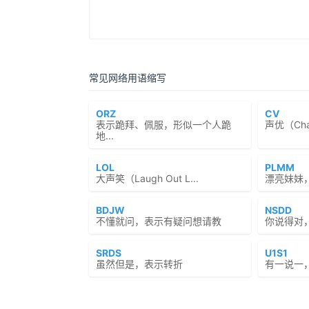
常见网络用语缩写
ORZ
CV
表示跪拜、佩服，形似一个人跪
声优（Chara
地...
LOL
PLMM
大声笑（Laugh Out L...
漂亮妹妹
BDJW
NSDD
不懂就问，表示有疑问想请教
你说得对
SRDS
U1S1
虽然但是，表示转折
有一说一