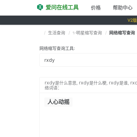
爱问在线工具
价格
帮助中心
V2
生活查询
✨明星缩写查询
网络缩写查询
网络缩写查询工具:
rxdy
rxdy
rxdy
rx
是什么意思,
是什么梗,
是谁,
络词语：
人心动摇