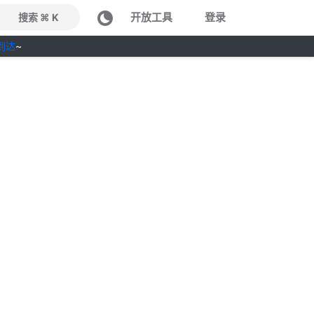
开放工具
登录
搜索 ⌘ K
到达
~