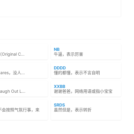
NB
iginal C...
牛逼，表示厉害
DDDD
cares，没人...
懂的都懂，表示不言自明
XXBB
gh Out L...
谢谢爸爸，网络用语或指小宝宝
SRDS
不会按照气氛行事，来
虽然但是，表示转折