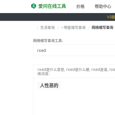
爱问在线工具
价格
帮助中心
V2
生活查询
✨明星缩写查询
网络缩写查询
网络缩写查询工具:
rxed
rxed
rxed
rx
是什么意思,
是什么梗,
是谁,
络词语：
人性恶的