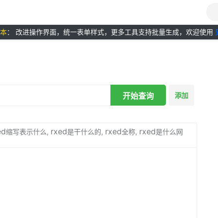
版本
： 改进操作界面，统一表单样式，更多工具支持批量生成，欢迎使用
开始查询
添加
ed
rxed
rxed
rxed
缩写表示什么,
是干什么的,
全称,
是什么网