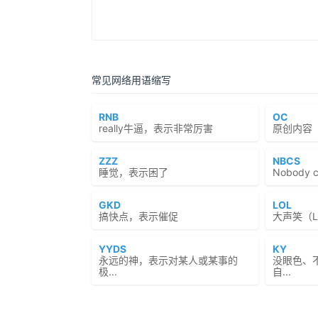
常见网络用语缩写
RNB
OC
really牛逼，表示非常厉害
原创内容（Or
ZZZ
NBCS
睡觉，表示困了
Nobody 
GKD
LOL
搞快点，表示催促
大声笑（Lau
YYDS
KY
永远的神，表示对某人或某事的
没眼色、
极...
自...