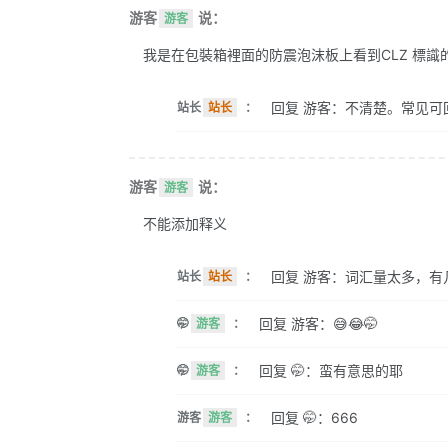
游客
说：
游客
我是在包裝箱裡面的防震泡沫板上看到CLZ 標識的。 
回复 游客：不清楚。常见可
站长
站长
：
游客
说：
游客
不能添加释义
回复 游客：词汇量太多，有
站长
站长
：
回复 游客：😅😂🤭
🤭
游客
：
回复 🤭：蛮有意思的耶
🤭
游客
：
回复 🤭：666
游客
游客
：