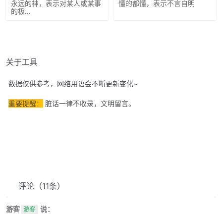
永远的神，表示对某人或某事
懂的都懂，表示不言自明
的极...
关于工具
数据仅供参考，网络用语会不断更新变化~
重要提醒：
脏话一律不收录，文明留言。
评论
（11条）
游客
说：
游客