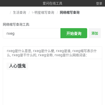
爱问在线工具
登录
生活查询
✨明星缩写查询
网络缩写查询
网络缩写查询工具:
开始查询
添加
rxeg
rxeg
rxeg
rxeg
是什么意思,
是什么梗,
是谁,
缩写表示什
rxeg
rxeg
rxeg
么,
是干什么的,
全称,
是什么网络词语：
人心饿鬼