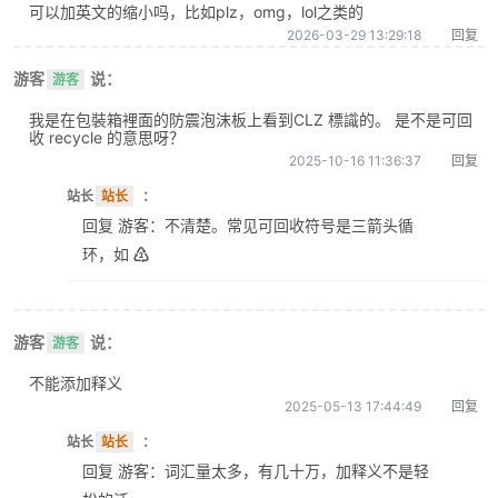
可以加英文的缩小吗，比如plz，omg，lol之类的
2026-03-29 13:29:18
回复
游客
说：
游客
我是在包裝箱裡面的防震泡沫板上看到CLZ 標識的。 是不是可回
收 recycle 的意思呀？
2025-10-16 11:36:37
回复
站长
站长
：
回复 游客：不清楚。常见可回收符号是三箭头循
环，如 ♴
游客
说：
游客
不能添加释义
2025-05-13 17:44:49
回复
站长
站长
：
回复 游客：词汇量太多，有几十万，加释义不是轻