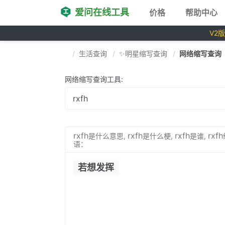
爱问在线工具
价格
帮助中心
V2
生活查询
✨明星缩写查询
网络缩写查询
网络缩写查询工具:
rxfh
rxfh
rxfh
rxfh
是什么意思,
是什么梗,
是谁,
语：
若想发挥