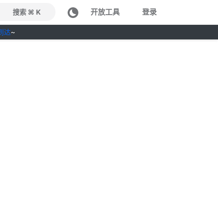
开放工具
登录
搜索 ⌘ K
到达
~