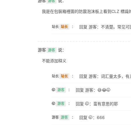
游客
说：
游客
我是在包裝箱裡面的防震泡沫板上看到CLZ 標識的。 
回复 游客：不清楚。常见可
站长
站长
：
游客
说：
游客
不能添加释义
回复 游客：词汇量太多，有
站长
站长
：
回复 游客：😅😂🤭
🤭
游客
：
回复 🤭：蛮有意思的耶
🤭
游客
：
回复 🤭：666
游客
游客
：