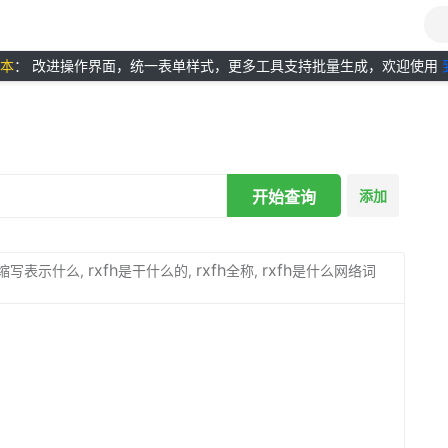
版本
： 改进操作界面，统一表单样式，更多工具支持批量生成，欢迎使用
开始查询
添加
rxfh
rxfh
rxfh
缩写表示什么,
是干什么的,
全称,
是什么网络词