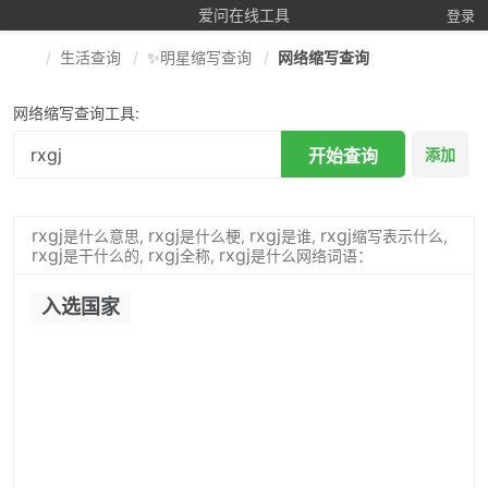
爱问在线工具
登录
生活查询
✨明星缩写查询
网络缩写查询
网络缩写查询工具:
开始查询
添加
rxgj
rxgj
rxgj
rxgj
是什么意思,
是什么梗,
是谁,
缩写表示什么,
rxgj
rxgj
rxgj
是干什么的,
全称,
是什么网络词语：
入选国家