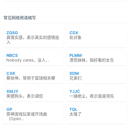
常见网络用语缩写
ZQSG
CDX
真情实感，表示真实的感情投
处对象
入
NBCS
PLMM
Nobody cares，没人...
漂亮妹妹，指好看的女生
CXK
XDM
蔡徐坤，常用于篮球相关梗
兄弟们
XMJY
YJJC
笑摸狗头，表示调侃
一骑绝尘，表示遥遥领先
OP
TQL
原神游戏玩家或开场曲
太强了
（Open...