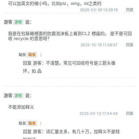
可以加英文的缩小吗，比如plz，omg，lol之类的
2026-03-29 13:29:18
回复
游客
说：
游客
我是在包裝箱裡面的防震泡沫板上看到CLZ 標識的。 是不是可回
收 recycle 的意思呀？
2025-10-16 11:36:37
回复
站长
站长
：
回复 游客：不清楚。常见可回收符号是三箭头循
环，如 ♴
游客
说：
游客
不能添加释义
2025-05-13 17:44:49
回复
站长
站长
：
回复 游客：词汇量太多，有几十万，加释义不是轻