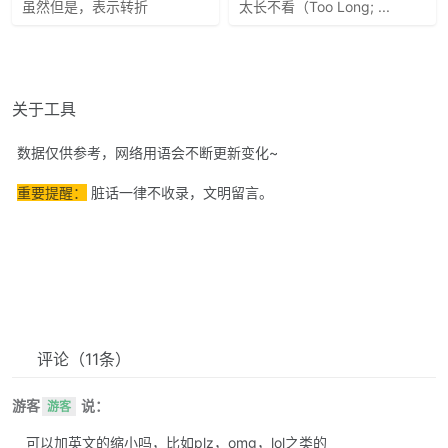
虽然但是，表示转折
太长不看（Too Long; ...
关于工具
数据仅供参考，网络用语会不断更新变化~
重要提醒：
脏话一律不收录，文明留言。
评论
（11条）
游客
说：
游客
可以加英文的缩小吗，比如plz，omg，lol之类的