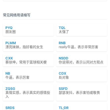
常见网络用语缩写
PYQ
TQL
朋友圈
太强了
PLMM
RNB
漂亮妹妹，指好看的女生
really牛逼，表示非常厉害
CXK
NSDD
蔡徐坤，常用于篮球相关梗
你说得对，表示认同对方观点
NB
CDX
牛逼，表示厉害
处对象
ZQSG
SSFD
真情实感，表示真实的感情投
瑟瑟发抖，表示害怕或敬畏
入
SRDS
TL;DR