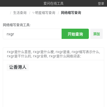
爱问在线工具
登录
生活查询
✨明星缩写查询
网络缩写查询
网络缩写查询工具:
开始查询
添加
rxgr
rxgr
rxgr
rxgr
是什么意思,
是什么梗,
是谁,
缩写表示什么,
rxgr
rxgr
rxgr
是干什么的,
全称,
是什么网络词语：
让香港人