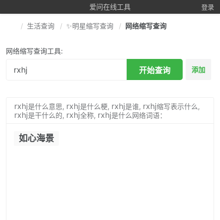
爱问在线工具
登录
生活查询
✨明星缩写查询
网络缩写查询
网络缩写查询工具:
开始查询
添加
rxhj
rxhj
rxhj
rxhj
是什么意思,
是什么梗,
是谁,
缩写表示什么,
rxhj
rxhj
rxhj
是干什么的,
全称,
是什么网络词语：
如心海景