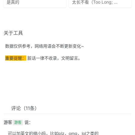
是真的
太长不看（Too Long; ...
关于工具
数据仅供参考，网络用语会不断更新变化~
重要提醒：
脏话一律不收录，文明留言。
评论
（11条）
游客
说：
游客
可以加英文的缩小吗，比如plz，omg，lol之类的