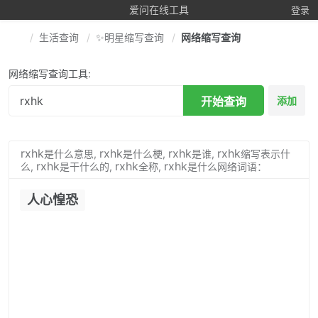
爱问在线工具
登录
生活查询
✨明星缩写查询
网络缩写查询
网络缩写查询工具:
开始查询
添加
rxhk
rxhk
rxhk
rxhk
是什么意思,
是什么梗,
是谁,
缩写表示什
rxhk
rxhk
rxhk
么,
是干什么的,
全称,
是什么网络词语：
人心惶恐