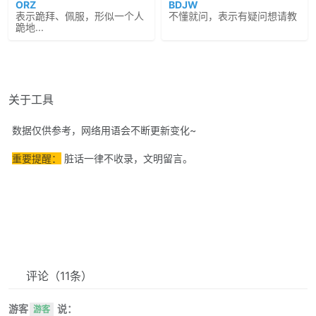
ORZ
BDJW
表示跪拜、佩服，形似一个人
不懂就问，表示有疑问想请教
跪地...
关于工具
数据仅供参考，网络用语会不断更新变化~
重要提醒：
脏话一律不收录，文明留言。
评论
（11条）
游客
说：
游客