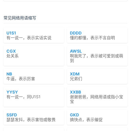
常见网络用语缩写
U1S1
DDDD
有一说一，表示实话实说
懂的都懂，表示不言自明
CGX
AWSL
处关系
啊我死了，表示被可爱到或萌
到
NB
XDM
牛逼，表示厉害
兄弟们
YYSY
XXBB
有一说一，同U1S1
谢谢爸爸，网络用语或指小宝
宝
SSFD
GKD
瑟瑟发抖，表示害怕或敬畏
搞快点，表示催促