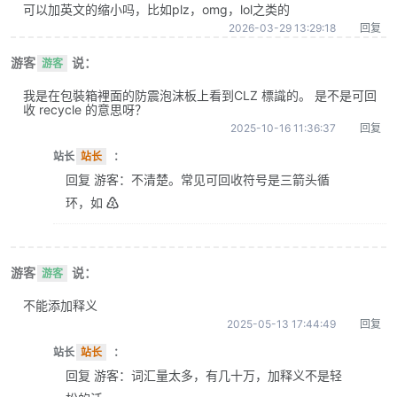
可以加英文的缩小吗，比如plz，omg，lol之类的
2026-03-29 13:29:18
回复
游客
说：
游客
我是在包裝箱裡面的防震泡沫板上看到CLZ 標識的。 是不是可回
收 recycle 的意思呀？
2025-10-16 11:36:37
回复
站长
站长
：
回复 游客：不清楚。常见可回收符号是三箭头循
环，如 ♴
游客
说：
游客
不能添加释义
2025-05-13 17:44:49
回复
站长
站长
：
回复 游客：词汇量太多，有几十万，加释义不是轻