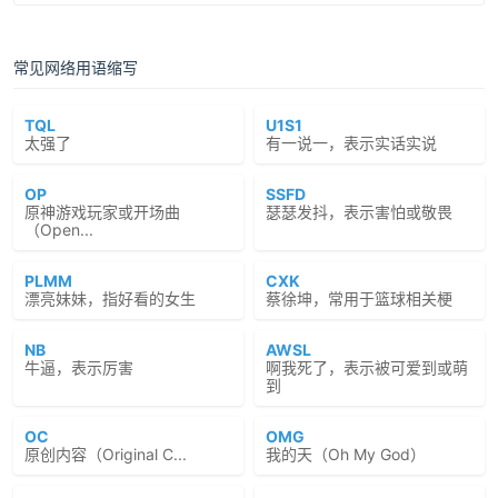
常见网络用语缩写
TQL
U1S1
太强了
有一说一，表示实话实说
OP
SSFD
原神游戏玩家或开场曲
瑟瑟发抖，表示害怕或敬畏
（Open...
PLMM
CXK
漂亮妹妹，指好看的女生
蔡徐坤，常用于篮球相关梗
NB
AWSL
牛逼，表示厉害
啊我死了，表示被可爱到或萌
到
OC
OMG
原创内容（Original C...
我的天（Oh My God）