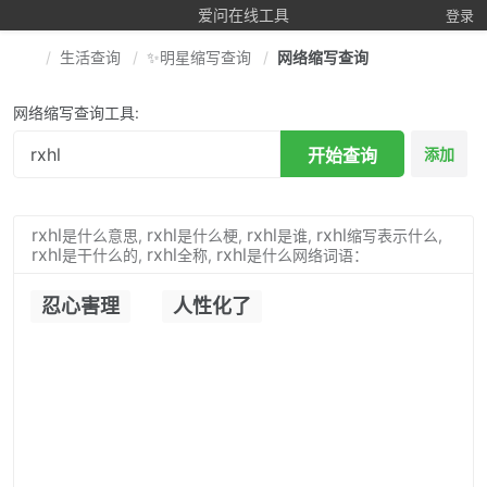
爱问在线工具
登录
生活查询
✨明星缩写查询
网络缩写查询
网络缩写查询工具:
开始查询
添加
rxhl
rxhl
rxhl
rxhl
是什么意思,
是什么梗,
是谁,
缩写表示什么,
rxhl
rxhl
rxhl
是干什么的,
全称,
是什么网络词语：
忍心害理
人性化了