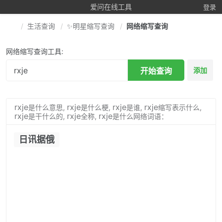
爱问在线工具
登录
生活查询
✨明星缩写查询
网络缩写查询
网络缩写查询工具:
开始查询
添加
rxje
rxje
rxje
rxje
是什么意思,
是什么梗,
是谁,
缩写表示什么,
rxje
rxje
rxje
是干什么的,
全称,
是什么网络词语：
日讯据俄