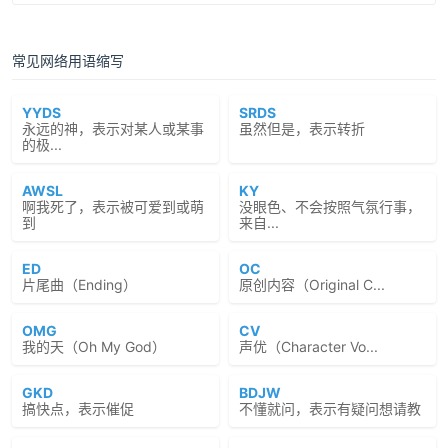
常见网络用语缩写
YYDS
SRDS
永远的神，表示对某人或某事
虽然但是，表示转折
的极...
AWSL
KY
啊我死了，表示被可爱到或萌
没眼色、不会按照气氛行事，
到
来自...
ED
OC
片尾曲（Ending）
原创内容（Original C...
OMG
CV
我的天（Oh My God）
声优（Character Vo...
GKD
BDJW
搞快点，表示催促
不懂就问，表示有疑问想请教