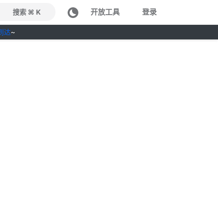
开放工具
登录
搜索 ⌘ K
到达
~