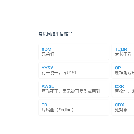
常见网络用语缩写
XDM
TL;DR
兄弟们
太长不看（To
YYSY
OP
有一说一，同U1S1
原神游戏玩
AWSL
CXK
啊我死了，表示被可爱到或萌到
蔡徐坤，
ED
CDX
片尾曲（Ending）
处对象