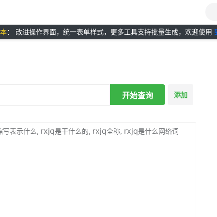
版本
： 改进操作界面，统一表单样式，更多工具支持批量生成，欢迎使用
开始查询
添加
rxjq
rxjq
rxjq
缩写表示什么,
是干什么的,
全称,
是什么网络词