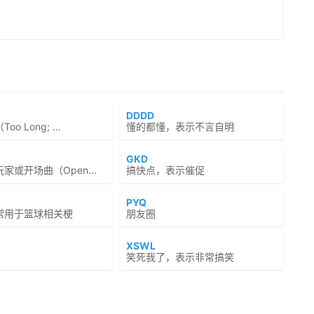
DDDD
o Long; ...
懂的都懂，表示不言自明
GKD
家或开场曲（Open...
搞快点，表示催促
PYQ
常用于篮球相关梗
朋友圈
XSWL
笑死我了，表示非常搞笑