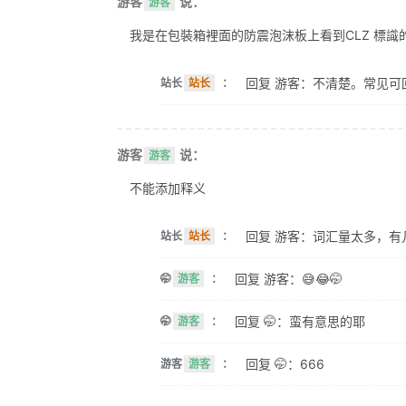
游客
说：
游客
我是在包裝箱裡面的防震泡沫板上看到CLZ 標識的。 
回复 游客：不清楚。常见可
站长
站长
：
游客
说：
游客
不能添加释义
回复 游客：词汇量太多，有
站长
站长
：
回复 游客：😅😂🤭
🤭
游客
：
回复 🤭：蛮有意思的耶
🤭
游客
：
回复 🤭：666
游客
游客
：