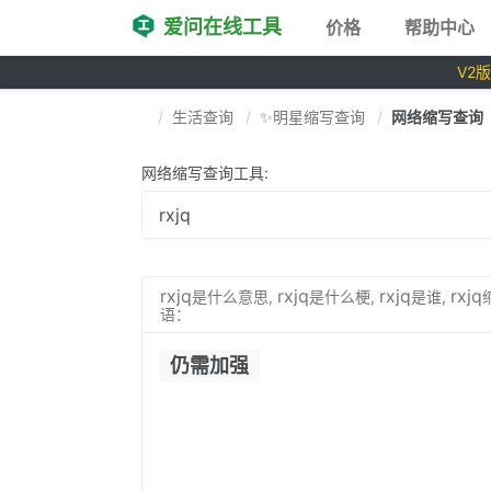
爱问在线工具
价格
帮助中心
V2
生活查询
✨明星缩写查询
网络缩写查询
网络缩写查询工具:
rxjq
rxjq
rxjq
rxjq
是什么意思,
是什么梗,
是谁,
语：
仍需加强