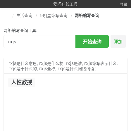
爱问在线工具
登录
生活查询
✨明星缩写查询
网络缩写查询
网络缩写查询工具:
开始查询
添加
rxjs
rxjs
rxjs
rxjs
是什么意思,
是什么梗,
是谁,
缩写表示什么,
rxjs
rxjs
rxjs
是干什么的,
全称,
是什么网络词语：
人性教授