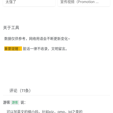
太强了
宣传视频（Promotion ...
关于工具
数据仅供参考，网络用语会不断更新变化~
重要提醒：
脏话一律不收录，文明留言。
评论
（11条）
游客
说：
游客
可以加英文的缩小吗，比如plz，omg，lol之类的