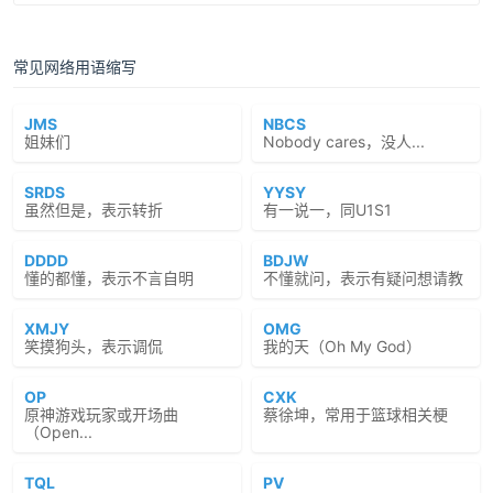
常见网络用语缩写
JMS
NBCS
姐妹们
Nobody cares，没人...
SRDS
YYSY
虽然但是，表示转折
有一说一，同U1S1
DDDD
BDJW
懂的都懂，表示不言自明
不懂就问，表示有疑问想请教
XMJY
OMG
笑摸狗头，表示调侃
我的天（Oh My God）
OP
CXK
原神游戏玩家或开场曲
蔡徐坤，常用于篮球相关梗
（Open...
TQL
PV