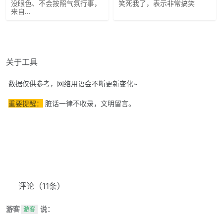
没眼色、不会按照气氛行事，
笑死我了，表示非常搞笑
来自...
关于工具
数据仅供参考，网络用语会不断更新变化~
重要提醒：
脏话一律不收录，文明留言。
评论
（11条）
游客
说：
游客