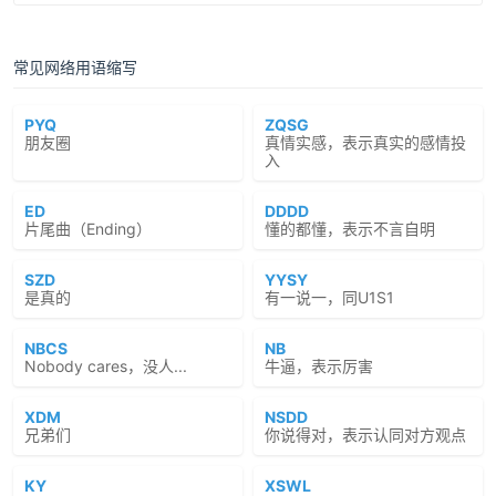
常见网络用语缩写
PYQ
ZQSG
朋友圈
真情实感，表示真实的感情投
入
ED
DDDD
片尾曲（Ending）
懂的都懂，表示不言自明
SZD
YYSY
是真的
有一说一，同U1S1
NBCS
NB
Nobody cares，没人...
牛逼，表示厉害
XDM
NSDD
兄弟们
你说得对，表示认同对方观点
KY
XSWL