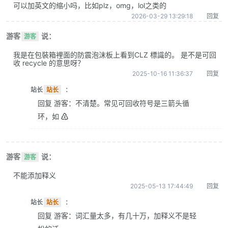
可以加英文的缩小吗，比如plz，omg，lol之类的
2026-03-29 13:29:18
回复
游客
说：
游客
我是在包裝箱裡面的防震泡沫板上看到CLZ 標識的。 是不是可回
收 recycle 的意思呀？
2025-10-16 11:36:37
回复
站长
站长
：
回复 游客：不清楚。常见可回收符号是三箭头循
环，如 ♴
游客
说：
游客
不能添加释义
2025-05-13 17:44:49
回复
站长
站长
：
回复 游客：词汇量太多，有几十万，加释义不是轻