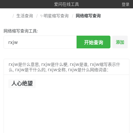
爱问在线工具
登录
生活查询
✨明星缩写查询
网络缩写查询
网络缩写查询工具:
开始查询
添加
rxjw
rxjw
rxjw
rxjw
是什么意思,
是什么梗,
是谁,
缩写表示什
rxjw
rxjw
rxjw
么,
是干什么的,
全称,
是什么网络词语：
人心绝望