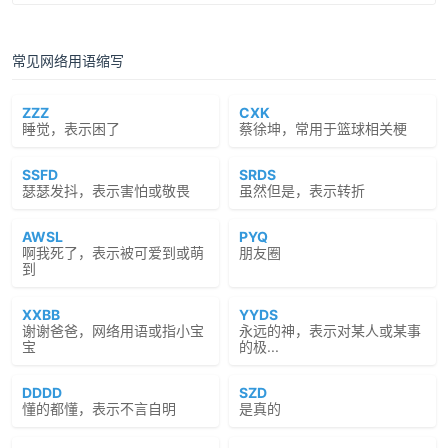
常见网络用语缩写
ZZZ
CXK
睡觉，表示困了
蔡徐坤，常用于篮球相关梗
SSFD
SRDS
瑟瑟发抖，表示害怕或敬畏
虽然但是，表示转折
AWSL
PYQ
啊我死了，表示被可爱到或萌
朋友圈
到
XXBB
YYDS
谢谢爸爸，网络用语或指小宝
永远的神，表示对某人或某事
宝
的极...
DDDD
SZD
懂的都懂，表示不言自明
是真的