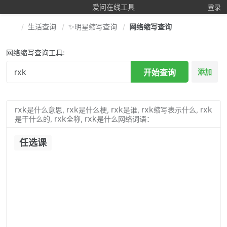
爱问在线工具
登录
生活查询
✨明星缩写查询
网络缩写查询
网络缩写查询工具:
开始查询
添加
rxk
rxk
rxk
rxk
rxk
是什么意思,
是什么梗,
是谁,
缩写表示什么,
rxk
rxk
是干什么的,
全称,
是什么网络词语：
任选课