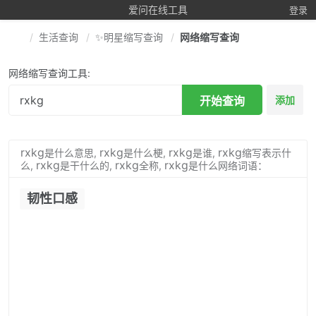
爱问在线工具
登录
生活查询
✨明星缩写查询
网络缩写查询
网络缩写查询工具:
开始查询
添加
rxkg
rxkg
rxkg
rxkg
是什么意思,
是什么梗,
是谁,
缩写表示什
rxkg
rxkg
rxkg
么,
是干什么的,
全称,
是什么网络词语：
韧性口感