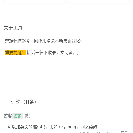
关于工具
数据仅供参考，网络用语会不断更新变化~
重要提醒：
脏话一律不收录，文明留言。
评论
（11条）
游客
说：
游客
可以加英文的缩小吗，比如plz，omg，lol之类的
2026-03-29 13:29:18
回复