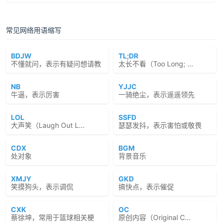
常见网络用语缩写
BDJW
TL;DR
不懂就问，表示有疑问想请教
太长不看（Too Long; ...
NB
YJJC
牛逼，表示厉害
一骑绝尘，表示遥遥领先
LOL
SSFD
大声笑（Laugh Out L...
瑟瑟发抖，表示害怕或敬畏
CDX
BGM
处对象
背景音乐
XMJY
GKD
笑摸狗头，表示调侃
搞快点，表示催促
CXK
OC
蔡徐坤，常用于篮球相关梗
原创内容（Original C...