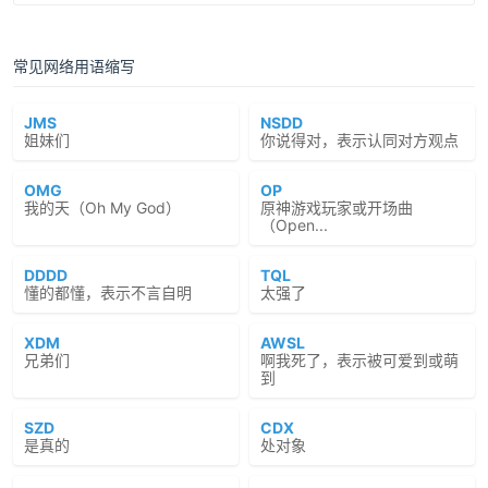
常见网络用语缩写
JMS
NSDD
姐妹们
你说得对，表示认同对方观点
OMG
OP
我的天（Oh My God）
原神游戏玩家或开场曲
（Open...
DDDD
TQL
懂的都懂，表示不言自明
太强了
XDM
AWSL
兄弟们
啊我死了，表示被可爱到或萌
到
SZD
CDX
是真的
处对象