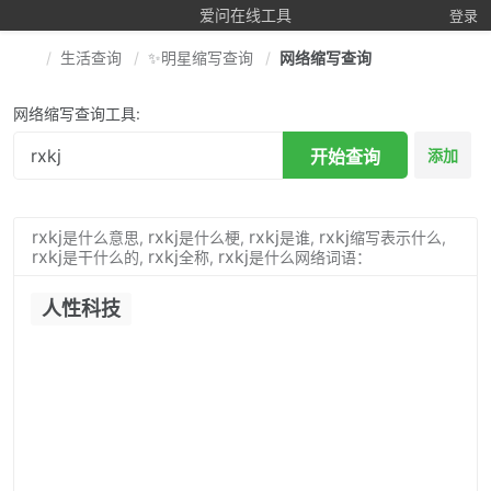
爱问在线工具
登录
生活查询
✨明星缩写查询
网络缩写查询
网络缩写查询工具:
开始查询
添加
rxkj
rxkj
rxkj
rxkj
是什么意思,
是什么梗,
是谁,
缩写表示什么,
rxkj
rxkj
rxkj
是干什么的,
全称,
是什么网络词语：
人性科技