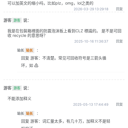
可以加英文的缩小吗，比如plz，omg，lol之类的
2026-03-29 13:29:18
回复
游客
说：
游客
我是在包裝箱裡面的防震泡沫板上看到CLZ 標識的。 是不是可回
收 recycle 的意思呀？
2025-10-16 11:36:37
回复
站长
站长
：
回复 游客：不清楚。常见可回收符号是三箭头循
环，如 ♴
游客
说：
游客
不能添加释义
2025-05-13 17:44:49
回复
站长
站长
：
回复 游客：词汇量太多，有几十万，加释义不是轻