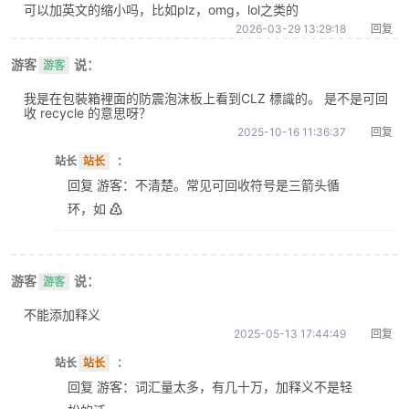
可以加英文的缩小吗，比如plz，omg，lol之类的
2026-03-29 13:29:18
回复
游客
说：
游客
我是在包裝箱裡面的防震泡沫板上看到CLZ 標識的。 是不是可回
收 recycle 的意思呀？
2025-10-16 11:36:37
回复
站长
站长
：
回复 游客：不清楚。常见可回收符号是三箭头循
环，如 ♴
游客
说：
游客
不能添加释义
2025-05-13 17:44:49
回复
站长
站长
：
回复 游客：词汇量太多，有几十万，加释义不是轻