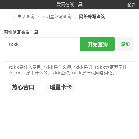
爱问在线工具
登录
生活查询
✨明星缩写查询
网络缩写查询
网络缩写查询工具:
开始查询
添加
rxkk
rxkk
rxkk
rxkk
是什么意思,
是什么梗,
是谁,
缩写表示什
rxkk
rxkk
rxkk
么,
是干什么的,
全称,
是什么网络词语：
热心苦口
瑞星卡卡