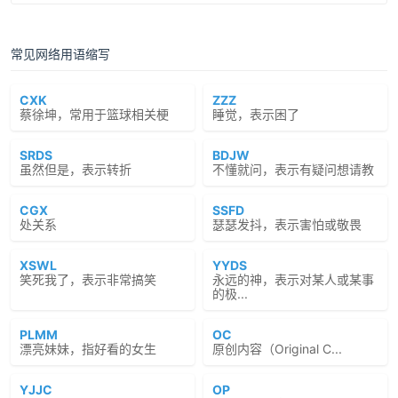
常见网络用语缩写
CXK
ZZZ
蔡徐坤，常用于篮球相关梗
睡觉，表示困了
SRDS
BDJW
虽然但是，表示转折
不懂就问，表示有疑问想请教
CGX
SSFD
处关系
瑟瑟发抖，表示害怕或敬畏
XSWL
YYDS
笑死我了，表示非常搞笑
永远的神，表示对某人或某事
的极...
PLMM
OC
漂亮妹妹，指好看的女生
原创内容（Original C...
YJJC
OP