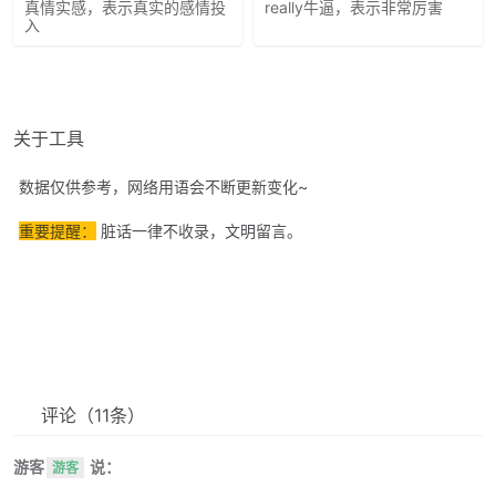
真情实感，表示真实的感情投
really牛逼，表示非常厉害
入
关于工具
数据仅供参考，网络用语会不断更新变化~
重要提醒：
脏话一律不收录，文明留言。
评论
（11条）
游客
说：
游客