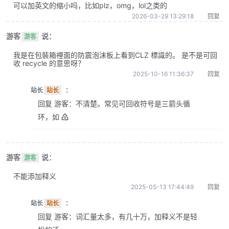
可以加英文的缩小吗，比如plz，omg，lol之类的
2026-03-29 13:29:18
回复
游客
说：
游客
我是在包裝箱裡面的防震泡沫板上看到CLZ 標識的。 是不是可回
收 recycle 的意思呀？
2025-10-16 11:36:37
回复
站长
站长
：
回复 游客：不清楚。常见可回收符号是三箭头循
环，如 ♴
游客
说：
游客
不能添加释义
2025-05-13 17:44:49
回复
站长
站长
：
回复 游客：词汇量太多，有几十万，加释义不是轻