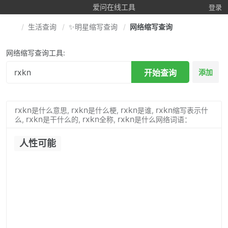
爱问在线工具
登录
生活查询
✨明星缩写查询
网络缩写查询
网络缩写查询工具:
开始查询
添加
rxkn
rxkn
rxkn
rxkn
是什么意思,
是什么梗,
是谁,
缩写表示什
rxkn
rxkn
rxkn
么,
是干什么的,
全称,
是什么网络词语：
人性可能