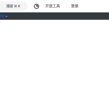
开放工具
登录
搜索 ⌘ K
到达
~