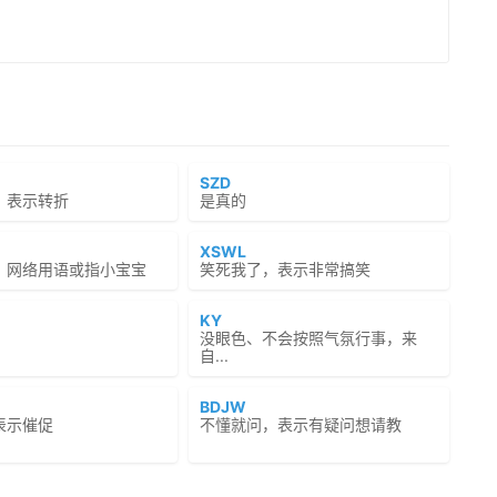
SZD
，表示转折
是真的
XSWL
，网络用语或指小宝宝
笑死我了，表示非常搞笑
KY
没眼色、不会按照气氛行事，来
自...
BDJW
表示催促
不懂就问，表示有疑问想请教