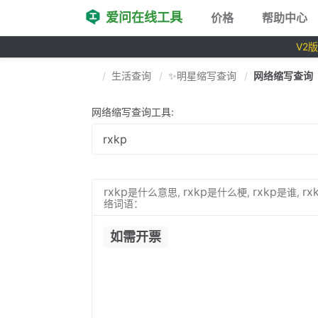
爱问在线工具
价格
帮助中心
V2
生活查询
✨明星缩写查询
网络缩写查询
网络缩写查询工具:
rxkp
rxkp
rxkp
rx
是什么意思,
是什么梗,
是谁,
络词语：
如需开票