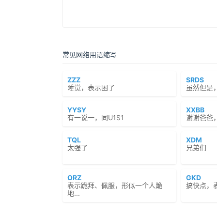
常见网络用语缩写
ZZZ
SRDS
睡觉，表示困了
虽然但是
YYSY
XXBB
有一说一，同U1S1
谢谢爸爸
TQL
XDM
太强了
兄弟们
ORZ
GKD
表示跪拜、佩服，形似一个人跪
搞快点，
地...