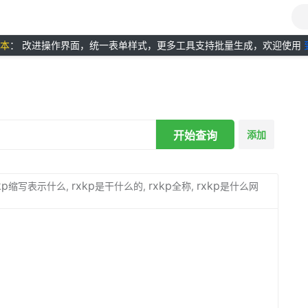
版本
： 改进操作界面，统一表单样式，更多工具支持批量生成，欢迎使用
开始查询
添加
kp
rxkp
rxkp
rxkp
缩写表示什么,
是干什么的,
全称,
是什么网