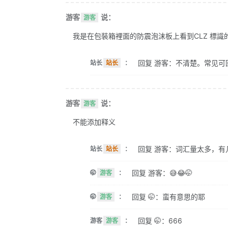
游客
说：
游客
我是在包裝箱裡面的防震泡沫板上看到CLZ 標識的。 
回复 游客：不清楚。常见可
站长
站长
：
游客
说：
游客
不能添加释义
回复 游客：词汇量太多，有
站长
站长
：
回复 游客：😅😂🤭
🤭
游客
：
回复 🤭：蛮有意思的耶
🤭
游客
：
回复 🤭：666
游客
游客
：