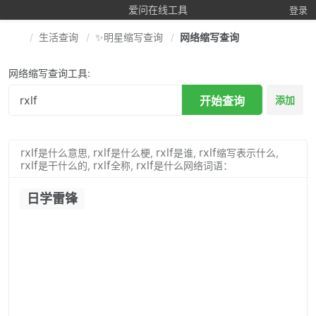
爱问在线工具
登录
生活查询
✨明星缩写查询
网络缩写查询
网络缩写查询工具:
开始查询
添加
rxlf
rxlf
rxlf
rxlf
是什么意思,
是什么梗,
是谁,
缩写表示什么,
rxlf
rxlf
rxlf
是干什么的,
全称,
是什么网络词语：
日学雷锋