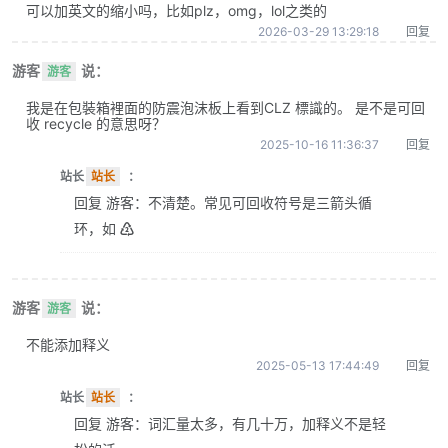
可以加英文的缩小吗，比如plz，omg，lol之类的
2026-03-29 13:29:18
回复
游客
说：
游客
我是在包裝箱裡面的防震泡沫板上看到CLZ 標識的。 是不是可回
收 recycle 的意思呀？
2025-10-16 11:36:37
回复
站长
站长
：
回复 游客：不清楚。常见可回收符号是三箭头循
环，如 ♴
游客
说：
游客
不能添加释义
2025-05-13 17:44:49
回复
站长
站长
：
回复 游客：词汇量太多，有几十万，加释义不是轻