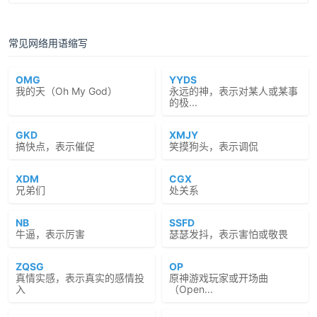
常见网络用语缩写
OMG
YYDS
我的天（Oh My God）
永远的神，表示对某人或某事
的极...
GKD
XMJY
搞快点，表示催促
笑摸狗头，表示调侃
XDM
CGX
兄弟们
处关系
NB
SSFD
牛逼，表示厉害
瑟瑟发抖，表示害怕或敬畏
ZQSG
OP
真情实感，表示真实的感情投
原神游戏玩家或开场曲
入
（Open...