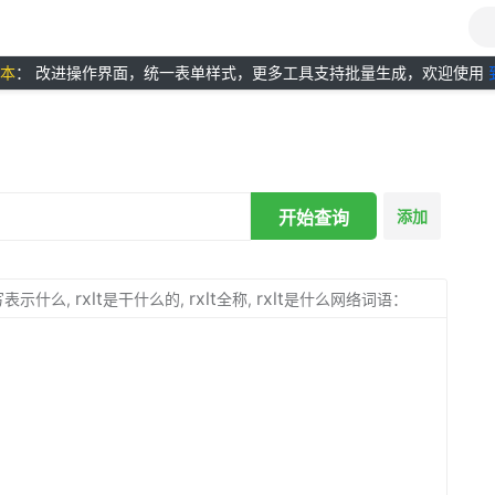
版本
： 改进操作界面，统一表单样式，更多工具支持批量生成，欢迎使用
开始查询
添加
rxlt
rxlt
rxlt
写表示什么,
是干什么的,
全称,
是什么网络词语：