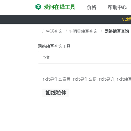
爱问在线工具
价格
帮助中心
V2
生活查询
✨明星缩写查询
网络缩写查询
网络缩写查询工具:
rxlt
rxlt
rxlt
rxlt
是什么意思,
是什么梗,
是谁,
缩
如线粒体