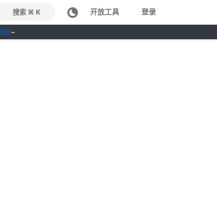
开放工具
登录
搜索 ⌘ K
到达
~