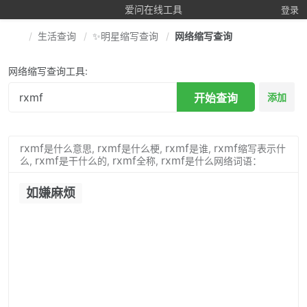
爱问在线工具
登录
生活查询
✨明星缩写查询
网络缩写查询
网络缩写查询工具:
开始查询
添加
rxmf
rxmf
rxmf
rxmf
是什么意思,
是什么梗,
是谁,
缩写表示什
rxmf
rxmf
rxmf
么,
是干什么的,
全称,
是什么网络词语：
如嫌麻烦