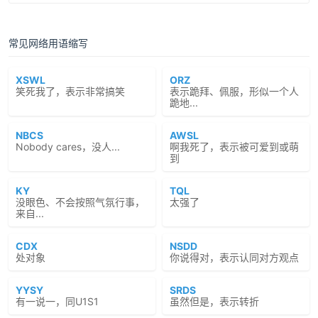
常见网络用语缩写
XSWL
ORZ
笑死我了，表示非常搞笑
表示跪拜、佩服，形似一个人
跪地...
NBCS
AWSL
Nobody cares，没人...
啊我死了，表示被可爱到或萌
到
KY
TQL
没眼色、不会按照气氛行事，
太强了
来自...
CDX
NSDD
处对象
你说得对，表示认同对方观点
YYSY
SRDS
有一说一，同U1S1
虽然但是，表示转折