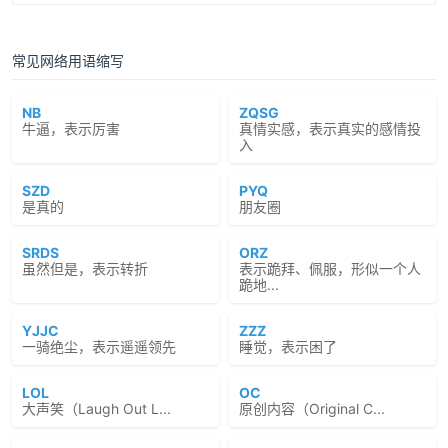
常见网络用语缩写
NB
ZQSG
牛逼，表示厉害
真情实感，表示真实的感情投
入
SZD
PYQ
是真的
朋友圈
SRDS
ORZ
虽然但是，表示转折
表示跪拜、佩服，形似一个人
跪地...
YJJC
ZZZ
一骑绝尘，表示遥遥领先
睡觉，表示困了
LOL
OC
大声笑（Laugh Out L...
原创内容（Original C...