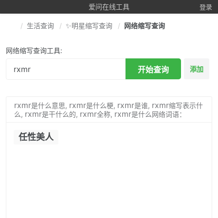
爱问在线工具
登录
生活查询
✨明星缩写查询
网络缩写查询
网络缩写查询工具:
开始查询
添加
rxmr
rxmr
rxmr
rxmr
是什么意思,
是什么梗,
是谁,
缩写表示什
rxmr
rxmr
rxmr
么,
是干什么的,
全称,
是什么网络词语：
任性美人