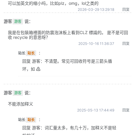
可以加英文的缩小吗，比如plz，omg，lol之类的
2026-03-29 13:29:18
回复
游客
说：
游客
我是在包裝箱裡面的防震泡沫板上看到CLZ 標識的。 是不是可回
收 recycle 的意思呀？
2025-10-16 11:36:37
回复
站长
站长
：
回复 游客：不清楚。常见可回收符号是三箭头循
环，如 ♴
游客
说：
游客
不能添加释义
2025-05-13 17:44:49
回复
站长
站长
：
回复 游客：词汇量太多，有几十万，加释义不是轻