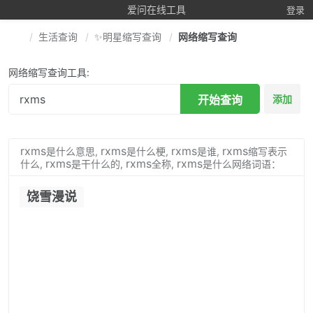
爱问在线工具
登录
生活查询
✨明星缩写查询
网络缩写查询
网络缩写查询工具:
开始查询
添加
rxms
rxms
rxms
rxms
是什么意思,
是什么梗,
是谁,
缩写表示
rxms
rxms
rxms
什么,
是干什么的,
全称,
是什么网络词语：
饶雪漫说