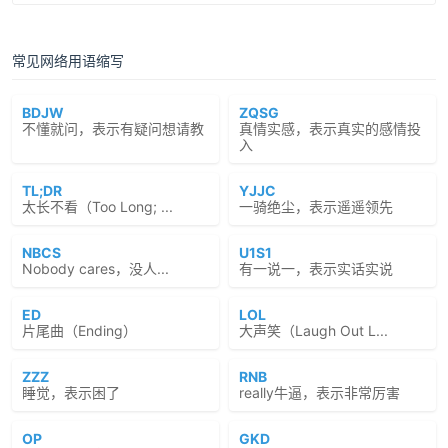
常见网络用语缩写
BDJW
ZQSG
不懂就问，表示有疑问想请教
真情实感，表示真实的感情投
入
TL;DR
YJJC
太长不看（Too Long; ...
一骑绝尘，表示遥遥领先
NBCS
U1S1
Nobody cares，没人...
有一说一，表示实话实说
ED
LOL
片尾曲（Ending）
大声笑（Laugh Out L...
ZZZ
RNB
睡觉，表示困了
really牛逼，表示非常厉害
OP
GKD