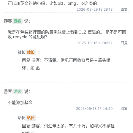
可以加英文的缩小吗，比如plz，omg，lol之类的
2026-03-29 13:29:18
回复
游客
说：
游客
我是在包裝箱裡面的防震泡沫板上看到CLZ 標識的。 是不是可回
收 recycle 的意思呀？
2025-10-16 11:36:37
回复
站长
站长
：
回复 游客：不清楚。常见可回收符号是三箭头循
环，如 ♴
游客
说：
游客
不能添加释义
2025-05-13 17:44:49
回复
站长
站长
：
回复 游客：词汇量太多，有几十万，加释义不是轻