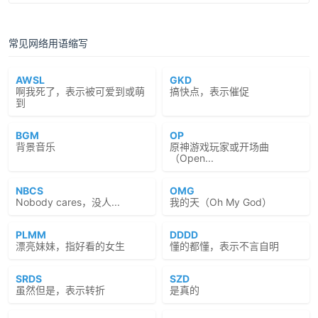
常见网络用语缩写
AWSL
GKD
啊我死了，表示被可爱到或萌
搞快点，表示催促
到
BGM
OP
背景音乐
原神游戏玩家或开场曲
（Open...
NBCS
OMG
Nobody cares，没人...
我的天（Oh My God）
PLMM
DDDD
漂亮妹妹，指好看的女生
懂的都懂，表示不言自明
SRDS
SZD
虽然但是，表示转折
是真的