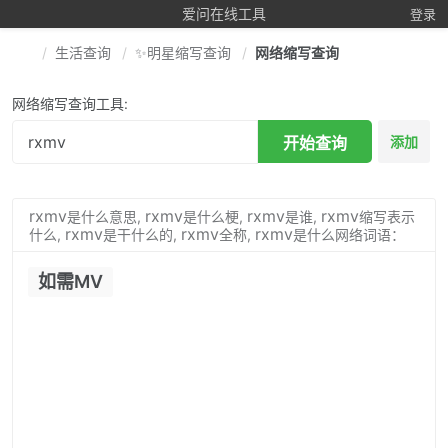
爱问在线工具
登录
生活查询
✨明星缩写查询
网络缩写查询
网络缩写查询工具:
开始查询
添加
rxmv
rxmv
rxmv
rxmv
是什么意思,
是什么梗,
是谁,
缩写表示
rxmv
rxmv
rxmv
什么,
是干什么的,
全称,
是什么网络词语：
如需MV