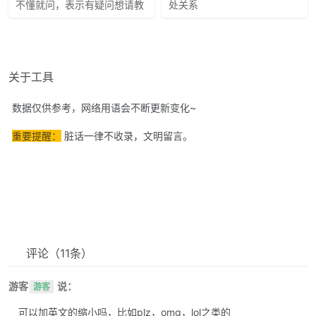
不懂就问，表示有疑问想请教
处关系
关于工具
数据仅供参考，网络用语会不断更新变化~
重要提醒：
脏话一律不收录，文明留言。
评论
（11条）
游客
说：
游客
可以加英文的缩小吗，比如plz，omg，lol之类的