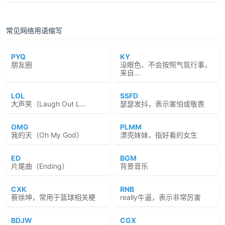
常见网络用语缩写
PYQ
KY
朋友圈
没眼色、不会按照气氛行事，
来自...
LOL
SSFD
大声笑（Laugh Out L...
瑟瑟发抖，表示害怕或敬畏
OMG
PLMM
我的天（Oh My God）
漂亮妹妹，指好看的女生
ED
BGM
片尾曲（Ending）
背景音乐
CXK
RNB
蔡徐坤，常用于篮球相关梗
really牛逼，表示非常厉害
BDJW
CGX