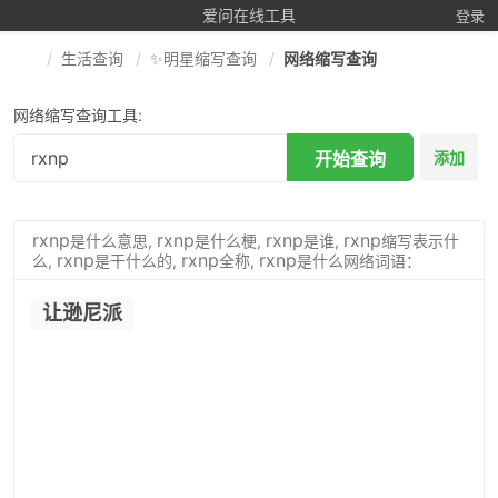
爱问在线工具
登录
生活查询
✨明星缩写查询
网络缩写查询
网络缩写查询工具:
开始查询
添加
rxnp
rxnp
rxnp
rxnp
是什么意思,
是什么梗,
是谁,
缩写表示什
rxnp
rxnp
rxnp
么,
是干什么的,
全称,
是什么网络词语：
让逊尼派