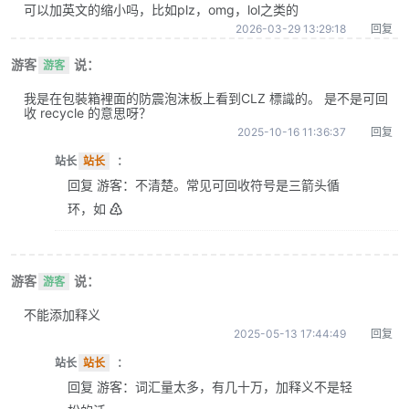
可以加英文的缩小吗，比如plz，omg，lol之类的
2026-03-29 13:29:18
回复
游客
说：
游客
我是在包裝箱裡面的防震泡沫板上看到CLZ 標識的。 是不是可回
收 recycle 的意思呀？
2025-10-16 11:36:37
回复
站长
站长
：
回复 游客：不清楚。常见可回收符号是三箭头循
环，如 ♴
游客
说：
游客
不能添加释义
2025-05-13 17:44:49
回复
站长
站长
：
回复 游客：词汇量太多，有几十万，加释义不是轻