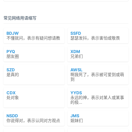
常见网络用语缩写
BDJW
SSFD
不懂就问，表示有疑问想请教
瑟瑟发抖，表示害怕或敬畏
PYQ
XDM
朋友圈
兄弟们
SZD
AWSL
是真的
啊我死了，表示被可爱到或萌
到
CDX
YYDS
处对象
永远的神，表示对某人或某事
的极...
NSDD
JMS
你说得对，表示认同对方观点
姐妹们