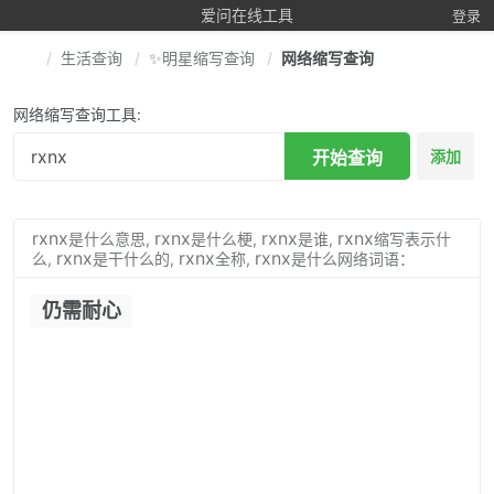
爱问在线工具
登录
生活查询
✨明星缩写查询
网络缩写查询
网络缩写查询工具:
开始查询
添加
rxnx
rxnx
rxnx
rxnx
是什么意思,
是什么梗,
是谁,
缩写表示什
rxnx
rxnx
rxnx
么,
是干什么的,
全称,
是什么网络词语：
仍需耐心