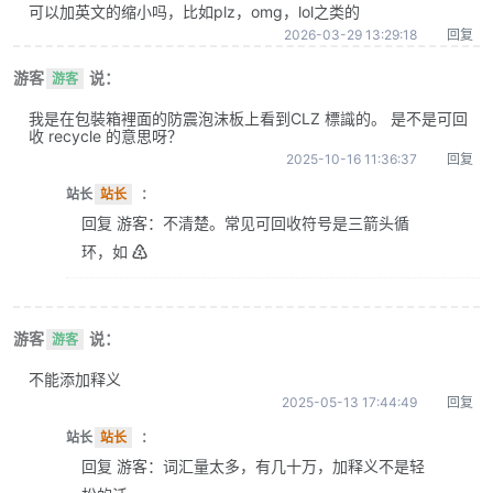
可以加英文的缩小吗，比如plz，omg，lol之类的
2026-03-29 13:29:18
回复
游客
说：
游客
我是在包裝箱裡面的防震泡沫板上看到CLZ 標識的。 是不是可回
收 recycle 的意思呀？
2025-10-16 11:36:37
回复
站长
站长
：
回复 游客：不清楚。常见可回收符号是三箭头循
环，如 ♴
游客
说：
游客
不能添加释义
2025-05-13 17:44:49
回复
站长
站长
：
回复 游客：词汇量太多，有几十万，加释义不是轻