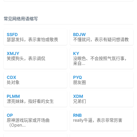
常见网络用语缩写
SSFD
BDJW
瑟瑟发抖，表示害怕或敬畏
不懂就问，表示有疑问想请教
XMJY
KY
笑摸狗头，表示调侃
没眼色、不会按照气氛行事，
来自...
CDX
PYQ
处对象
朋友圈
PLMM
XDM
漂亮妹妹，指好看的女生
兄弟们
OP
RNB
原神游戏玩家或开场曲
really牛逼，表示非常厉害
（Open...