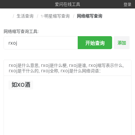
爱问在线工具
登录
生活查询
✨明星缩写查询
网络缩写查询
网络缩写查询工具:
开始查询
添加
rxoj
rxoj
rxoj
rxoj
是什么意思,
是什么梗,
是谁,
缩写表示什么,
rxoj
rxoj
rxoj
是干什么的,
全称,
是什么网络词语：
如XO酒