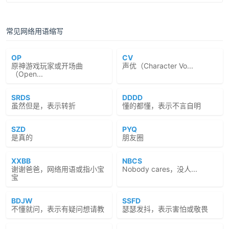
常见网络用语缩写
OP
CV
原神游戏玩家或开场曲
声优（Character Vo...
（Open...
SRDS
DDDD
虽然但是，表示转折
懂的都懂，表示不言自明
SZD
PYQ
是真的
朋友圈
XXBB
NBCS
谢谢爸爸，网络用语或指小宝
Nobody cares，没人...
宝
BDJW
SSFD
不懂就问，表示有疑问想请教
瑟瑟发抖，表示害怕或敬畏