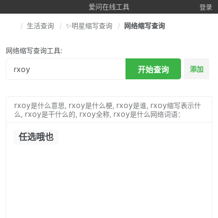
爱问在线工具
登录
生活查询
✨明星缩写查询
网络缩写查询
网络缩写查询工具:
开始查询
添加
rxoy
rxoy
rxoy
rxoy
是什么意思,
是什么梗,
是谁,
缩写表示什
rxoy
rxoy
rxoy
么,
是干什么的,
全称,
是什么网络词语：
任选哦也