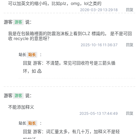
可以加英文的缩小吗，比如plz，omg，lol之类的
2026-03-29 13:29:18
回复
游客
说：
游客
我是在包裝箱裡面的防震泡沫板上看到CLZ 標識的。 是不是可回
收 recycle 的意思呀？
2025-10-16 11:36:37
回复
站长
站长
：
回复 游客：不清楚。常见可回收符号是三箭头循
环，如 ♴
游客
说：
游客
不能添加释义
2025-05-13 17:44:49
回复
站长
站长
：
回复 游客：词汇量太多，有几十万，加释义不是轻