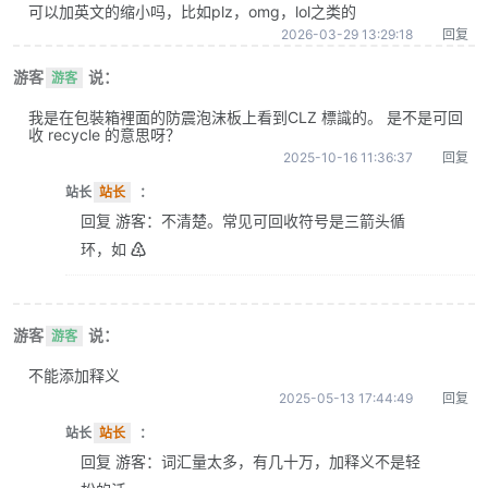
可以加英文的缩小吗，比如plz，omg，lol之类的
2026-03-29 13:29:18
回复
游客
说：
游客
我是在包裝箱裡面的防震泡沫板上看到CLZ 標識的。 是不是可回
收 recycle 的意思呀？
2025-10-16 11:36:37
回复
站长
站长
：
回复 游客：不清楚。常见可回收符号是三箭头循
环，如 ♴
游客
说：
游客
不能添加释义
2025-05-13 17:44:49
回复
站长
站长
：
回复 游客：词汇量太多，有几十万，加释义不是轻