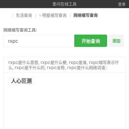
爱问在线工具
登录
生活查询
✨明星缩写查询
网络缩写查询
网络缩写查询工具:
开始查询
添加
rxpc
rxpc
rxpc
rxpc
是什么意思,
是什么梗,
是谁,
缩写表示什
rxpc
rxpc
rxpc
么,
是干什么的,
全称,
是什么网络词语：
人心叵测