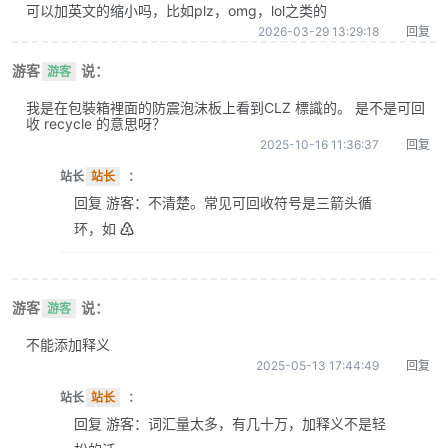
可以加英文的缩小吗，比如plz，omg，lol之类的
2026-03-29 13:29:18
回复
游客
说：
游客
我是在包裝箱裡面的防震泡沫板上看到CLZ 標識的。 是不是可回
收 recycle 的意思呀？
2025-10-16 11:36:37
回复
站长
站长
：
回复 游客：不清楚。常见可回收符号是三箭头循
环，如 ♴
游客
说：
游客
不能添加释义
2025-05-13 17:44:49
回复
站长
站长
：
回复 游客：词汇量太多，有几十万，加释义不是轻