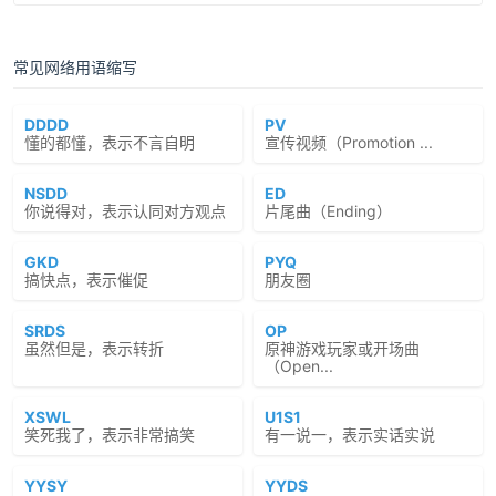
常见网络用语缩写
DDDD
PV
懂的都懂，表示不言自明
宣传视频（Promotion ...
NSDD
ED
你说得对，表示认同对方观点
片尾曲（Ending）
GKD
PYQ
搞快点，表示催促
朋友圈
SRDS
OP
虽然但是，表示转折
原神游戏玩家或开场曲
（Open...
XSWL
U1S1
笑死我了，表示非常搞笑
有一说一，表示实话实说
YYSY
YYDS