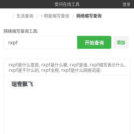
爱问在线工具
登录
生活查询
✨明星缩写查询
网络缩写查询
网络缩写查询工具:
开始查询
添加
rxpf
rxpf
rxpf
rxpf
是什么意思,
是什么梗,
是谁,
缩写表示什么,
rxpf
rxpf
rxpf
是干什么的,
全称,
是什么网络词语：
瑞雪飘飞