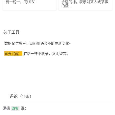
有一说一，同U1S1
永远的神，表示对某人或某事
的极...
关于工具
数据仅供参考，网络用语会不断更新变化~
重要提醒：
脏话一律不收录，文明留言。
评论
（11条）
游客
说：
游客