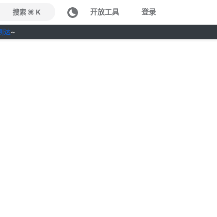
开放工具
登录
搜索 ⌘ K
到达
~