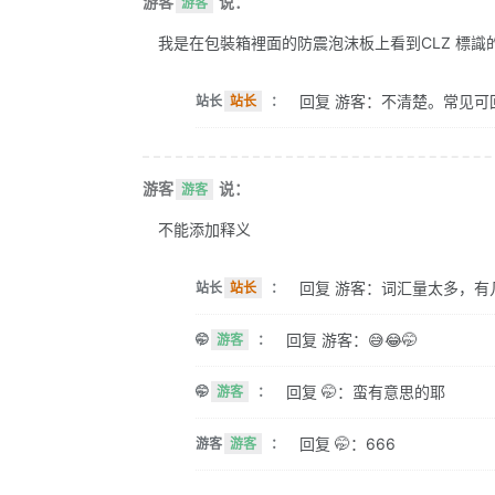
游客
说：
游客
我是在包裝箱裡面的防震泡沫板上看到CLZ 標識的。 
回复 游客：不清楚。常见可
站长
站长
：
游客
说：
游客
不能添加释义
回复 游客：词汇量太多，有
站长
站长
：
回复 游客：😅😂🤭
🤭
游客
：
回复 🤭：蛮有意思的耶
🤭
游客
：
回复 🤭：666
游客
游客
：