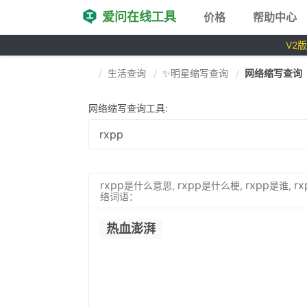
爱问在线工具
价格
帮助中心
V2
生活查询
✨明星缩写查询
网络缩写查询
网络缩写查询工具:
rxpp
rxpp
rxpp
rx
是什么意思,
是什么梗,
是谁,
络词语：
热血澎湃