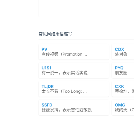
常见网络用语缩写
PV
CDX
宣传视频（Promotion ...
处对象
U1S1
PYQ
有一说一，表示实话实说
朋友圈
TL;DR
CXK
太长不看（Too Long; ...
蔡徐坤，
SSFD
OMG
瑟瑟发抖，表示害怕或敬畏
我的天（Oh