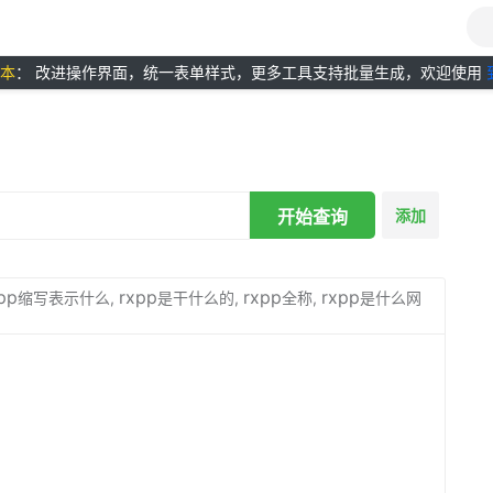
版本
： 改进操作界面，统一表单样式，更多工具支持批量生成，欢迎使用
开始查询
添加
pp
rxpp
rxpp
rxpp
缩写表示什么,
是干什么的,
全称,
是什么网