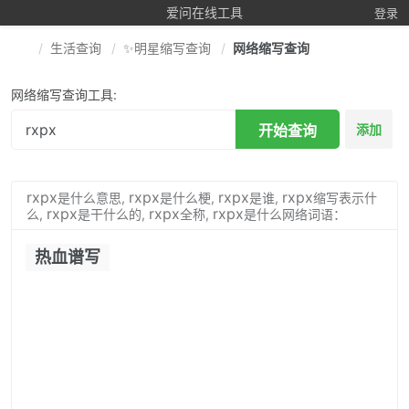
爱问在线工具
登录
生活查询
✨明星缩写查询
网络缩写查询
网络缩写查询工具:
开始查询
添加
rxpx
rxpx
rxpx
rxpx
是什么意思,
是什么梗,
是谁,
缩写表示什
rxpx
rxpx
rxpx
么,
是干什么的,
全称,
是什么网络词语：
热血谱写