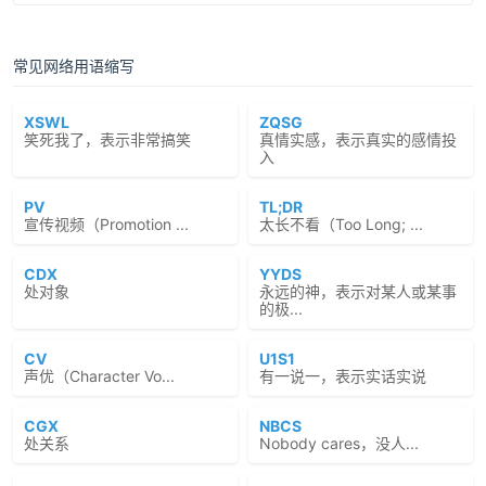
常见网络用语缩写
XSWL
ZQSG
笑死我了，表示非常搞笑
真情实感，表示真实的感情投
入
PV
TL;DR
宣传视频（Promotion ...
太长不看（Too Long; ...
CDX
YYDS
处对象
永远的神，表示对某人或某事
的极...
CV
U1S1
声优（Character Vo...
有一说一，表示实话实说
CGX
NBCS
处关系
Nobody cares，没人...