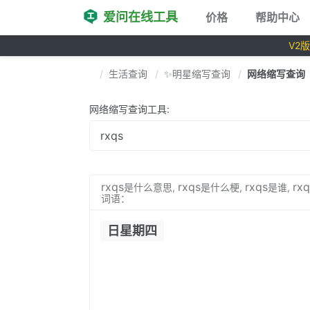
爱问在线工具
价格
帮助中心
V2
生活查询
✨明星缩写查询
网络缩写查询
网络缩写查询工具:
rxqs
rxqs
rxqs
rxq
是什么意思,
是什么梗,
是谁,
词语：
日星期四