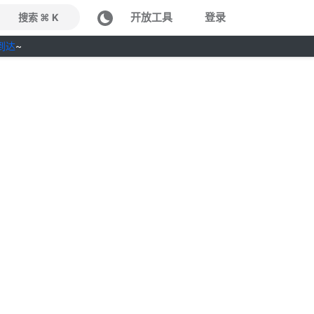
开放工具
登录
搜索 ⌘ K
到达
~