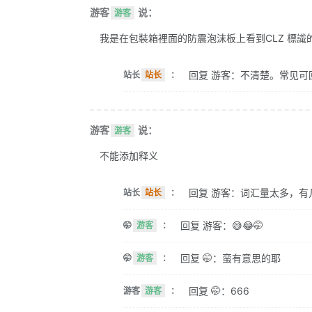
游客
说：
游客
我是在包裝箱裡面的防震泡沫板上看到CLZ 標識的。 
回复 游客：不清楚。常见可
站长
站长
：
游客
说：
游客
不能添加释义
回复 游客：词汇量太多，有
站长
站长
：
回复 游客：😅😂🤭
🤭
游客
：
回复 🤭：蛮有意思的耶
🤭
游客
：
回复 🤭：666
游客
游客
：