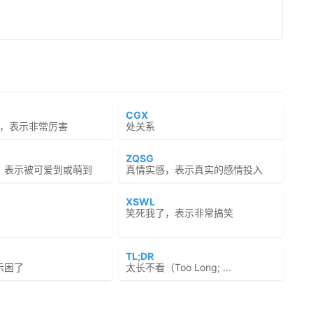
CGX
y牛逼，表示非常厉害
处关系
ZQSG
，表示被可爱到或萌到
真情实感，表示真实的感情投入
XSWL
笑死我了，表示非常搞笑
TL;DR
示困了
太长不看（Too Long; ...