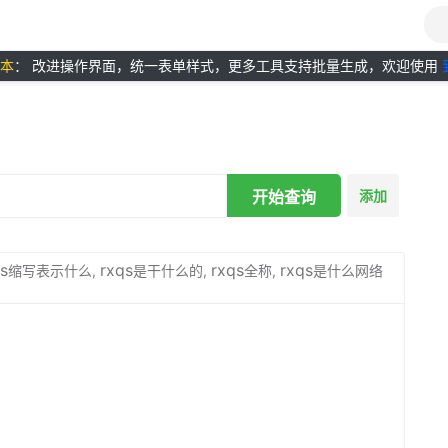
版本
： 改进操作界面，统一表单样式，更多工具支持批量生成，欢迎使用
开始查询
添加
s
rxqs
rxqs
rxqs
缩写表示什么,
是干什么的,
全称,
是什么网络