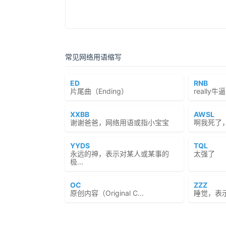
常见网络用语缩写
ED
RNB
片尾曲（Ending）
reall
XXBB
AWSL
谢谢爸爸，网络用语或指小宝宝
啊我死了
YYDS
TQL
永远的神，表示对某人或某事的
太强了
极...
OC
ZZZ
原创内容（Original C...
睡觉，表