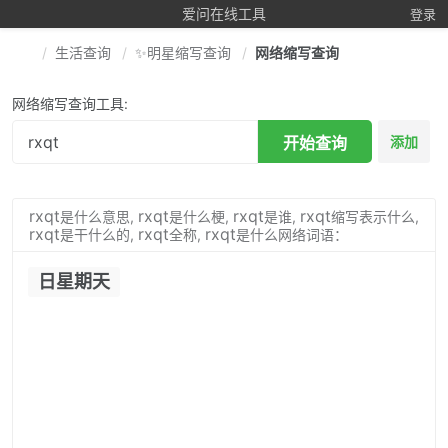
爱问在线工具
登录
生活查询
✨明星缩写查询
网络缩写查询
网络缩写查询工具:
开始查询
添加
rxqt
rxqt
rxqt
rxqt
是什么意思,
是什么梗,
是谁,
缩写表示什么,
rxqt
rxqt
rxqt
是干什么的,
全称,
是什么网络词语：
日星期天