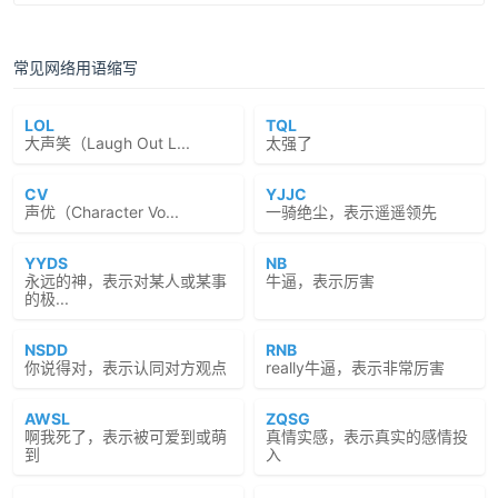
常见网络用语缩写
LOL
TQL
大声笑（Laugh Out L...
太强了
CV
YJJC
声优（Character Vo...
一骑绝尘，表示遥遥领先
YYDS
NB
永远的神，表示对某人或某事
牛逼，表示厉害
的极...
NSDD
RNB
你说得对，表示认同对方观点
really牛逼，表示非常厉害
AWSL
ZQSG
啊我死了，表示被可爱到或萌
真情实感，表示真实的感情投
到
入