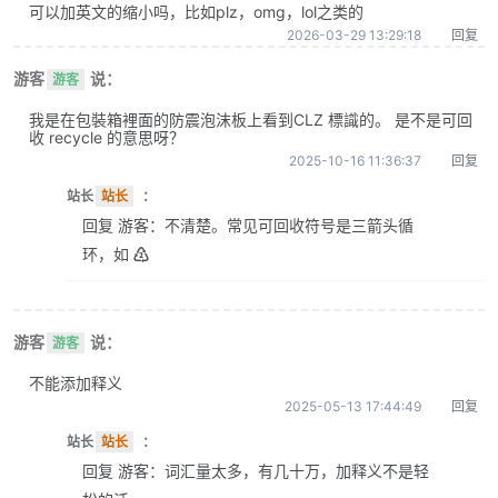
可以加英文的缩小吗，比如plz，omg，lol之类的
2026-03-29 13:29:18
回复
游客
说：
游客
我是在包裝箱裡面的防震泡沫板上看到CLZ 標識的。 是不是可回
收 recycle 的意思呀？
2025-10-16 11:36:37
回复
站长
站长
：
回复 游客：不清楚。常见可回收符号是三箭头循
环，如 ♴
游客
说：
游客
不能添加释义
2025-05-13 17:44:49
回复
站长
站长
：
回复 游客：词汇量太多，有几十万，加释义不是轻