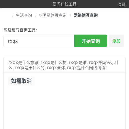
爱问在线工具
登录
生活查询
✨明星缩写查询
网络缩写查询
网络缩写查询工具:
开始查询
添加
rxqx
rxqx
rxqx
rxqx
是什么意思,
是什么梗,
是谁,
缩写表示什
rxqx
rxqx
rxqx
么,
是干什么的,
全称,
是什么网络词语：
如需取消