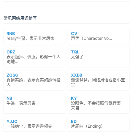
常见网络用语缩写
RNB
CV
really牛逼，表示非常厉害
声优（Character Vo...
ORZ
TQL
表示跪拜、佩服，形似一个人
太强了
跪地...
ZQSG
XXBB
真情实感，表示真实的感情投
谢谢爸爸，网络用语或指小宝
入
宝
NB
KY
牛逼，表示厉害
没眼色、不会按照气氛行事，
来自...
YJJC
ED
一骑绝尘，表示遥遥领先
片尾曲（Ending）