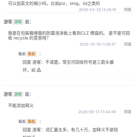
可以加英文的缩小吗，比如plz，omg，lol之类的
2026-03-29 13:29:18
回复
游客
说：
游客
我是在包裝箱裡面的防震泡沫板上看到CLZ 標識的。 是不是可回
收 recycle 的意思呀？
2025-10-16 11:36:37
回复
站长
站长
：
回复 游客：不清楚。常见可回收符号是三箭头循
环，如 ♴
游客
说：
游客
不能添加释义
2025-05-13 17:44:49
回复
站长
站长
：
回复 游客：词汇量太多，有几十万，加释义不是轻