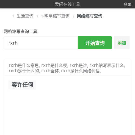
爱问在线工具
登录
生活查询
✨明星缩写查询
网络缩写查询
网络缩写查询工具:
开始查询
添加
rxrh
rxrh
rxrh
rxrh
是什么意思,
是什么梗,
是谁,
缩写表示什么,
rxrh
rxrh
rxrh
是干什么的,
全称,
是什么网络词语：
容许任何