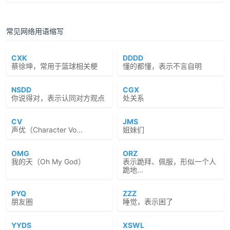
常见网络用语缩写
CXK
DDDD
蔡徐坤，常用于篮球相关梗
懂的都懂，表示不言自明
NSDD
CGX
你说得对，表示认同对方观点
处关系
CV
JMS
声优（Character Vo...
姐妹们
OMG
ORZ
我的天（Oh My God）
表示跪拜、佩服，形似一个人
跪地...
PYQ
ZZZ
朋友圈
睡觉，表示困了
YYDS
XSWL