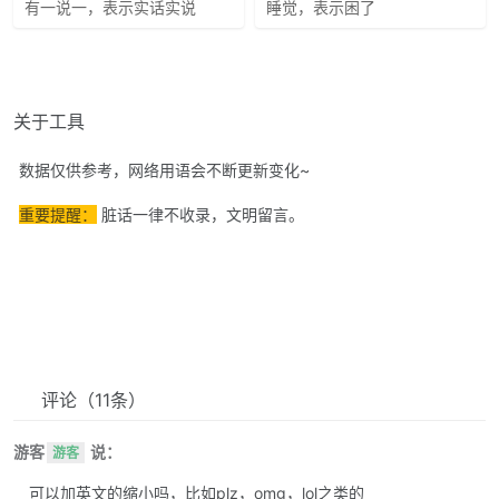
有一说一，表示实话实说
睡觉，表示困了
关于工具
数据仅供参考，网络用语会不断更新变化~
重要提醒：
脏话一律不收录，文明留言。
评论
（11条）
游客
说：
游客
可以加英文的缩小吗，比如plz，omg，lol之类的