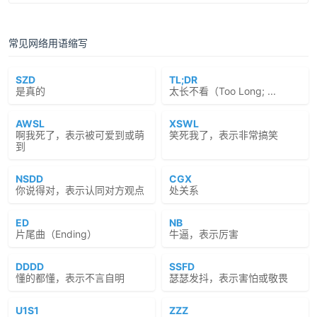
常见网络用语缩写
SZD
TL;DR
是真的
太长不看（Too Long; ...
AWSL
XSWL
啊我死了，表示被可爱到或萌
笑死我了，表示非常搞笑
到
NSDD
CGX
你说得对，表示认同对方观点
处关系
ED
NB
片尾曲（Ending）
牛逼，表示厉害
DDDD
SSFD
懂的都懂，表示不言自明
瑟瑟发抖，表示害怕或敬畏
U1S1
ZZZ