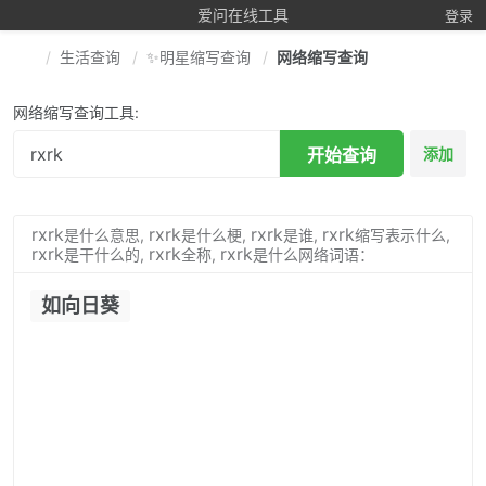
爱问在线工具
登录
生活查询
✨明星缩写查询
网络缩写查询
网络缩写查询工具:
开始查询
添加
rxrk
rxrk
rxrk
rxrk
是什么意思,
是什么梗,
是谁,
缩写表示什么,
rxrk
rxrk
rxrk
是干什么的,
全称,
是什么网络词语：
如向日葵