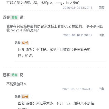
可以加英文的缩小吗，比如plz，omg，lol之类的
2026-03-29 13:29:18
回复
游客
说：
游客
我是在包裝箱裡面的防震泡沫板上看到CLZ 標識的。 是不是可回
收 recycle 的意思呀？
2025-10-16 11:36:37
回复
站长
站长
：
回复 游客：不清楚。常见可回收符号是三箭头循
环，如 ♴
游客
说：
游客
不能添加释义
2025-05-13 17:44:49
回复
站长
站长
：
回复 游客：词汇量太多，有几十万，加释义不是轻