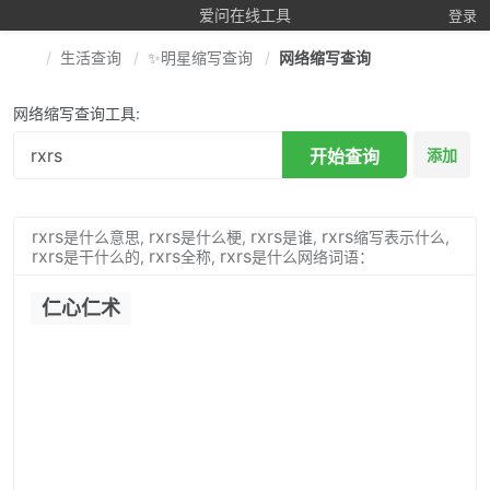
爱问在线工具
登录
生活查询
✨明星缩写查询
网络缩写查询
网络缩写查询工具:
开始查询
添加
rxrs
rxrs
rxrs
rxrs
是什么意思,
是什么梗,
是谁,
缩写表示什么,
rxrs
rxrs
rxrs
是干什么的,
全称,
是什么网络词语：
仁心仁术