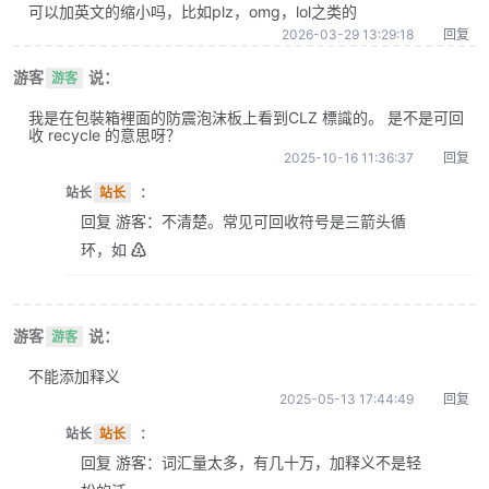
可以加英文的缩小吗，比如plz，omg，lol之类的
2026-03-29 13:29:18
回复
游客
说：
游客
我是在包裝箱裡面的防震泡沫板上看到CLZ 標識的。 是不是可回
收 recycle 的意思呀？
2025-10-16 11:36:37
回复
站长
站长
：
回复 游客：不清楚。常见可回收符号是三箭头循
环，如 ♴
游客
说：
游客
不能添加释义
2025-05-13 17:44:49
回复
站长
站长
：
回复 游客：词汇量太多，有几十万，加释义不是轻