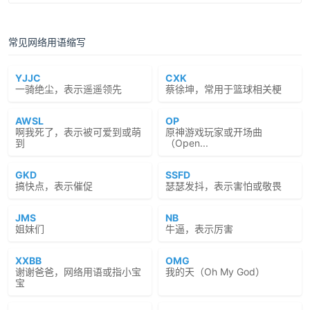
常见网络用语缩写
YJJC
CXK
一骑绝尘，表示遥遥领先
蔡徐坤，常用于篮球相关梗
AWSL
OP
啊我死了，表示被可爱到或萌
原神游戏玩家或开场曲
到
（Open...
GKD
SSFD
搞快点，表示催促
瑟瑟发抖，表示害怕或敬畏
JMS
NB
姐妹们
牛逼，表示厉害
XXBB
OMG
谢谢爸爸，网络用语或指小宝
我的天（Oh My God）
宝