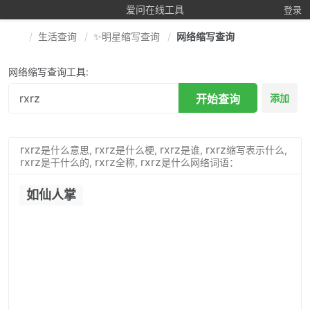
爱问在线工具
登录
生活查询
✨明星缩写查询
网络缩写查询
网络缩写查询工具:
开始查询
添加
rxrz
rxrz
rxrz
rxrz
是什么意思,
是什么梗,
是谁,
缩写表示什么,
rxrz
rxrz
rxrz
是干什么的,
全称,
是什么网络词语：
如仙人掌