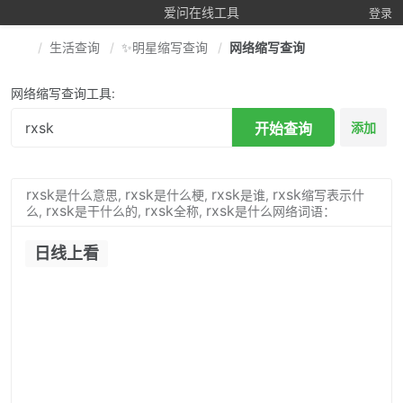
爱问在线工具
登录
生活查询
✨明星缩写查询
网络缩写查询
网络缩写查询工具:
开始查询
添加
rxsk
rxsk
rxsk
rxsk
是什么意思,
是什么梗,
是谁,
缩写表示什
rxsk
rxsk
rxsk
么,
是干什么的,
全称,
是什么网络词语：
日线上看