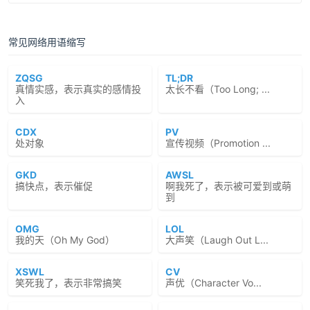
常见网络用语缩写
ZQSG
TL;DR
真情实感，表示真实的感情投
太长不看（Too Long; ...
入
CDX
PV
处对象
宣传视频（Promotion ...
GKD
AWSL
搞快点，表示催促
啊我死了，表示被可爱到或萌
到
OMG
LOL
我的天（Oh My God）
大声笑（Laugh Out L...
XSWL
CV
笑死我了，表示非常搞笑
声优（Character Vo...