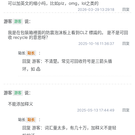
可以加英文的缩小吗，比如plz，omg，lol之类的
2026-03-29 13:29:18
回复
游客
说：
游客
我是在包裝箱裡面的防震泡沫板上看到CLZ 標識的。 是不是可回
收 recycle 的意思呀？
2025-10-16 11:36:37
回复
站长
站长
：
回复 游客：不清楚。常见可回收符号是三箭头循
环，如 ♴
游客
说：
游客
不能添加释义
2025-05-13 17:44:49
回复
站长
站长
：
回复 游客：词汇量太多，有几十万，加释义不是轻