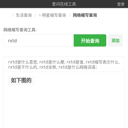
爱问在线工具
登录
生活查询
✨明星缩写查询
网络缩写查询
网络缩写查询工具:
开始查询
添加
rxtd
rxtd
rxtd
rxtd
是什么意思,
是什么梗,
是谁,
缩写表示什么,
rxtd
rxtd
rxtd
是干什么的,
全称,
是什么网络词语：
如下图的