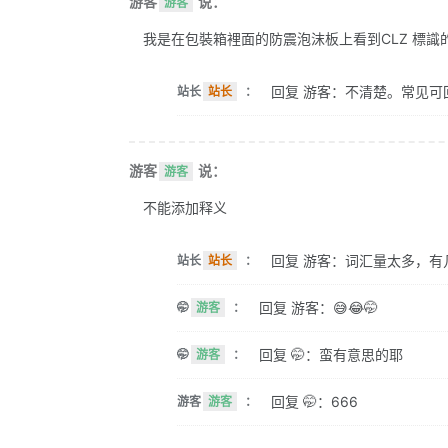
游客
说：
游客
我是在包裝箱裡面的防震泡沫板上看到CLZ 標識的。 
回复 游客：不清楚。常见可
站长
站长
：
游客
说：
游客
不能添加释义
回复 游客：词汇量太多，有
站长
站长
：
回复 游客：😅😂🤭
🤭
游客
：
回复 🤭：蛮有意思的耶
🤭
游客
：
回复 🤭：666
游客
游客
：