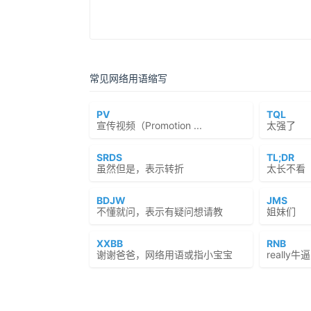
常见网络用语缩写
PV
TQL
宣传视频（Promotion ...
太强了
SRDS
TL;DR
虽然但是，表示转折
太长不看（To
BDJW
JMS
不懂就问，表示有疑问想请教
姐妹们
XXBB
RNB
谢谢爸爸，网络用语或指小宝宝
reall