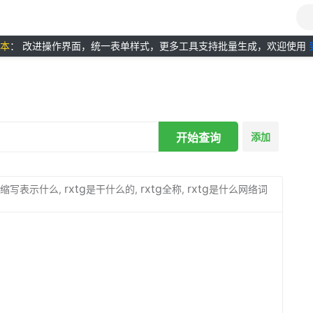
版本
： 改进操作界面，统一表单样式，更多工具支持批量生成，欢迎使用
开始查询
添加
rxtg
rxtg
rxtg
缩写表示什么,
是干什么的,
全称,
是什么网络词