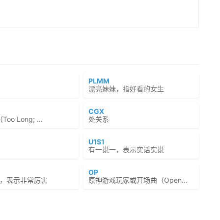
PLMM
漂亮妹妹，指好看的女生
CGX
o Long; ...
处关系
U1S1
有一说一，表示实话实说
OP
y牛逼，表示非常厉害
原神游戏玩家或开场曲（Open...