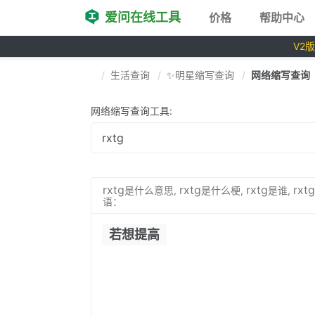
爱问在线工具
价格
帮助中心
V2
生活查询
✨明星缩写查询
网络缩写查询
网络缩写查询工具:
rxtg
rxtg
rxtg
rxtg
是什么意思,
是什么梗,
是谁,
语：
若想提高