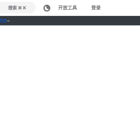
开放工具
登录
搜索 ⌘ K
到达
~