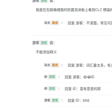
游客
说：
游客
我是在包裝箱裡面的防震泡沫板上看到CLZ 標識的。 
回复 游客：不清楚。常见可
站长
站长
：
游客
说：
游客
不能添加释义
回复 游客：词汇量太多，有
站长
站长
：
回复 游客：😅😂🤭
🤭
游客
：
回复 🤭：蛮有意思的耶
🤭
游客
：
回复 🤭：666
游客
游客
：