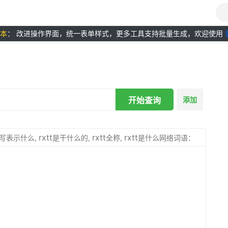
版本
： 改进操作界面，统一表单样式，更多工具支持批量生成，欢迎使用
开始查询
添加
rxtt
rxtt
rxtt
写表示什么,
是干什么的,
全称,
是什么网络词语：