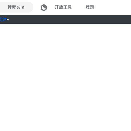
开放工具
登录
搜索 ⌘ K
到达
~